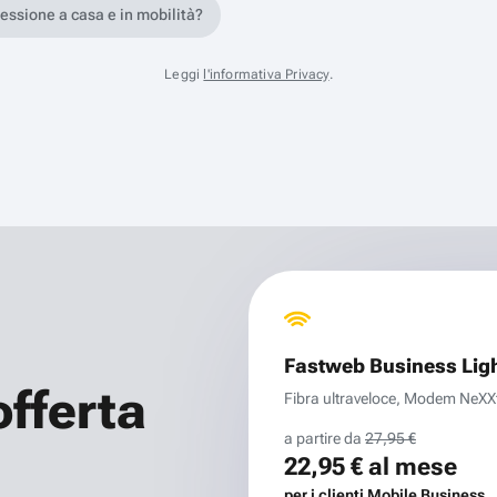
nessione a casa e in mobilità?
Leggi
l'informativa Privacy
.
Fastweb Business Lig
offerta
Fibra ultraveloce, Modem NeXXt 
a partire da
27,95 €
22,95 €
al mese
per i clienti Mobile Business