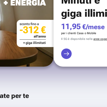
+ ENERGIA
giga illim
sconto fino a
11,95
€/mese
-312 €
per i clienti Casa o Mobile
all'anno
Il 5G è disponibile nelle
aree coper
+ giga illimitati
ate per te