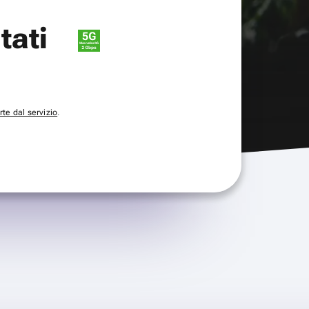
itati
te dal servizio
.