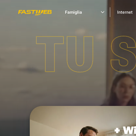
Famiglia
Internet
TU 
+ Wi