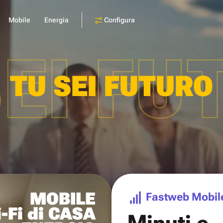
Configura
Mobile
Energia
SEI FU
TU SEI FUTURO
MOBILE
Fastweb Mobil
-Fi di CASA
Minuti e