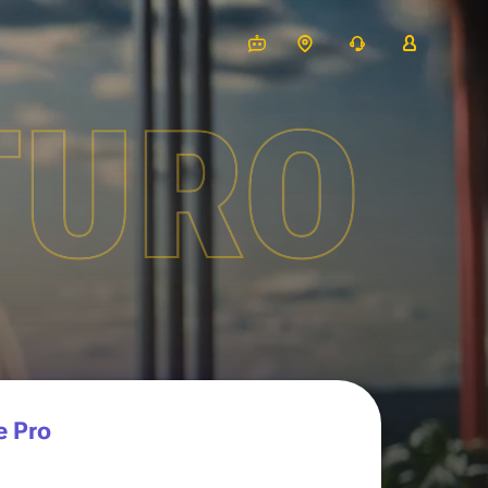
TURO
e Pro