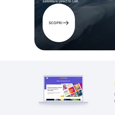
satellitare Direct to Cell.
SCOPRI