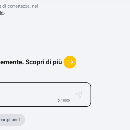
e di correttezza, nel
te
.
locemente.
Scopri di più
0
/ 1000
 smartphone?