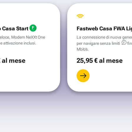
 Casa Start
Fastweb Casa FWA Li
aveloce, Modem NeXXt One
La connessione di nuova gene
e attivazione inclusi.
per navigare senza
limiti
fi
Mbit/s.
€
al mese
25
,95 €
al mese