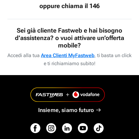
oppure chiama il 146
Sei già cliente Fastweb e hai bisogno
d’assistenza? o vuoi attivare un’offerta
mobile?
Accedi alla tua
Area Clienti MyFastweb
, ti basta un click
e ti richiamiamo subito!
Insieme, siamo futuro