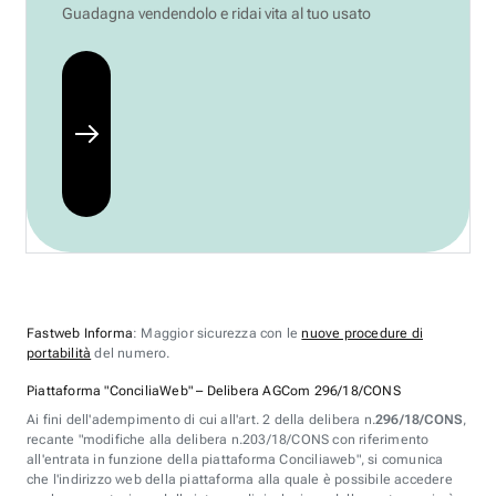
Guadagna vendendolo e ridai vita al tuo usato
Fastweb Informa
: Maggior sicurezza con le
nuove procedure di
portabilità
del numero.
Piattaforma "ConciliaWeb" – Delibera AGCom 296/18/CONS
Ai fini dell'adempimento di cui all'art. 2 della delibera n.
296/18/CONS
,
recante "modifiche alla delibera n.203/18/CONS con riferimento
all'entrata in funzione della piattaforma Conciliaweb", si comunica
che l'indirizzo web della piattaforma alla quale è possibile accedere