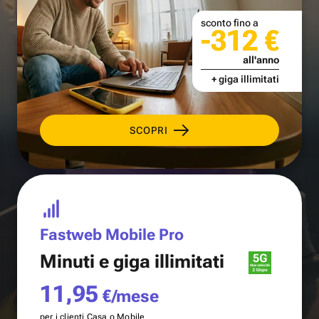
sconto fino a
-312 €
all'anno
+ giga illimitati
SCOPRI
Fastweb Mobile Pro
Minuti e
giga illimitati
11,95
€/mese
per i clienti Casa o Mobile