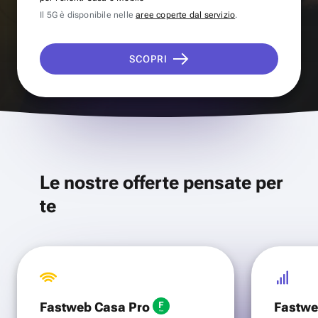
Il 5G è disponibile nelle
aree coperte dal servizio
.
SCOPRI
Le nostre offerte pensate per
te
Fastweb Casa Pro
Fastwe