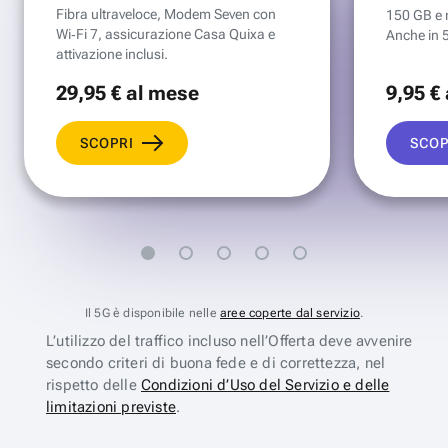
Fibra ultraveloce, Modem Seven con
150 GB e mi
Wi‑Fi 7, assicurazione Casa Quixa e
Anche in 
attivazione inclusi.
29
,95 €
al mese
9
,95 €
SCOPRI
SCOP
Il 5G è disponibile nelle
aree coperte dal servizio
.
L’utilizzo del traffico incluso nell’Offerta deve avvenire
secondo criteri di buona fede e di correttezza, nel
rispetto delle
Condizioni d’Uso del Servizio e delle
limitazioni previste
.