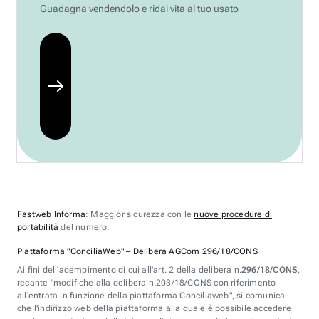
Guadagna vendendolo e ridai vita al tuo usato
Fastweb Informa
: Maggior sicurezza con le
nuove procedure di
portabilità
del numero.
Piattaforma "ConciliaWeb" – Delibera AGCom 296/18/CONS
Ai fini dell'adempimento di cui all'art. 2 della delibera n.
296/18/CONS
,
recante "modifiche alla delibera n.203/18/CONS con riferimento
all'entrata in funzione della piattaforma Conciliaweb", si comunica
che l'indirizzo web della piattaforma alla quale è possibile accedere