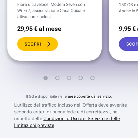
Fibra ultraveloce, Modem Seven con
150 GB e mi
Wi‑Fi 7, assicurazione Casa Quixa e
Anche in 
attivazione inclusi.
29
,95 €
al mese
9
,95 €
SCOPRI
SCOP
Il 5G è disponibile nelle
aree coperte dal servizio
.
L’utilizzo del traffico incluso nell’Offerta deve avvenire
secondo criteri di buona fede e di correttezza, nel
rispetto delle
Condizioni d’Uso del Servizio e delle
limitazioni previste
.