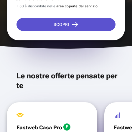
Il 5G è disponibile nelle
aree coperte dal servizio
.
SCOPRI
Le nostre offerte pensate per
te
Fastweb Casa Pro
Fastwe