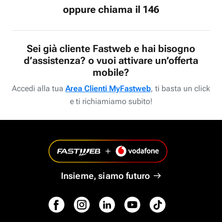
oppure chiama il 146
Sei già cliente Fastweb e hai bisogno
d’assistenza? o vuoi attivare un’offerta
mobile?
Accedi alla tua
Area Clienti MyFastweb
, ti basta un click
e ti richiamiamo subito!
Insieme, siamo futuro