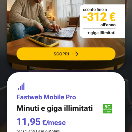
sconto fino a
-312 €
all'anno
+ giga illimitati
SCOPRI
Fastweb Mobile Pro
Minuti e
giga illimitati
11,95
€/mese
per i clienti Casa o Mobile