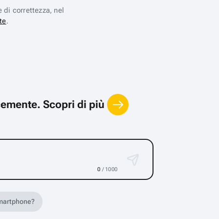
e di correttezza, nel
te
.
locemente.
Scopri di più
0
/ 1000
 smartphone?