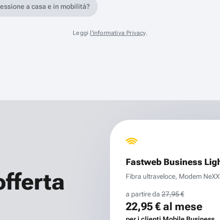
nessione a casa e in mobilità?
Leggi
l'informativa Privacy
.
Fastweb Business Lig
offerta
Fibra ultraveloce, Modem NeXXt 
a partire da
27,95 €
22,95 €
al mese
per i clienti Mobile Business