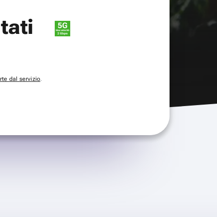
itati
te dal servizio
.