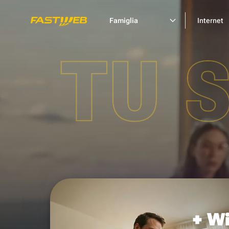
Famiglia
Internet
TU 
+ Wi