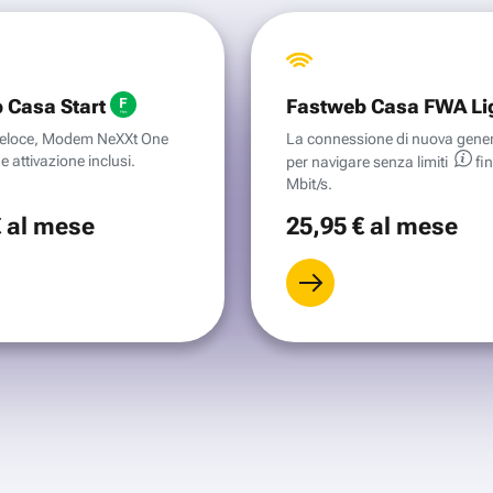
 Casa Start
Fastweb Casa FWA Li
aveloce, Modem NeXXt One
La connessione di nuova gene
e attivazione inclusi.
per navigare senza
limiti
fi
Mbit/s.
€
al mese
25
,95 €
al mese