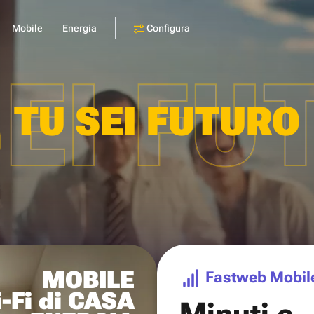
Configura
Mobile
Energia
SEI FU
TU SEI FUTURO
MOBILE
Fastweb Mobil
-Fi di CASA
Minuti e