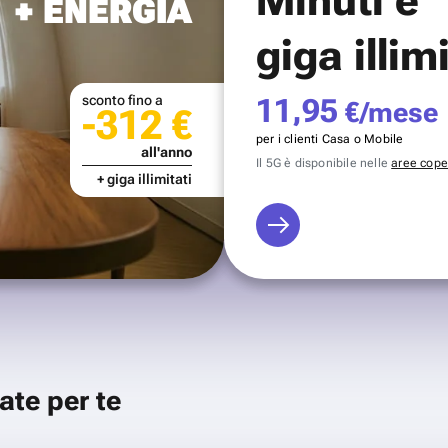
+ ENERGIA
giga illim
sconto fino a
11,95
€/mese
-312 €
per i clienti Casa o Mobile
all'anno
Il 5G è disponibile nelle
aree coper
+ giga illimitati
ate per te