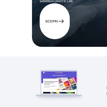
satellitare Direct to Cell.
SCOPRI