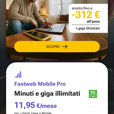
sconto fino a
-312 €
all'anno
+ giga illimitati
SCOPRI
Fastweb Mobile Pro
Minuti e
giga illimitati
11,95
€/mese
per i clienti Casa o Mobile