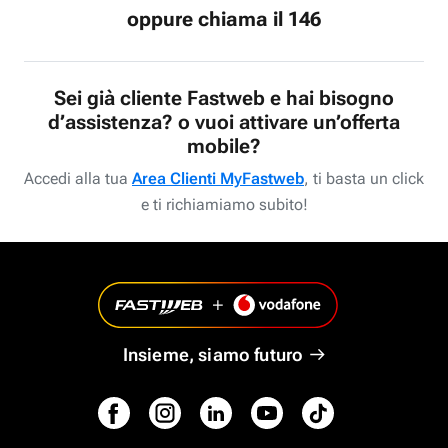
oppure chiama il 146
Sei già cliente Fastweb e hai bisogno
d’assistenza? o vuoi attivare un’offerta
mobile?
Accedi alla tua
Area Clienti MyFastweb
, ti basta un click
e ti richiamiamo subito!
Insieme, siamo futuro