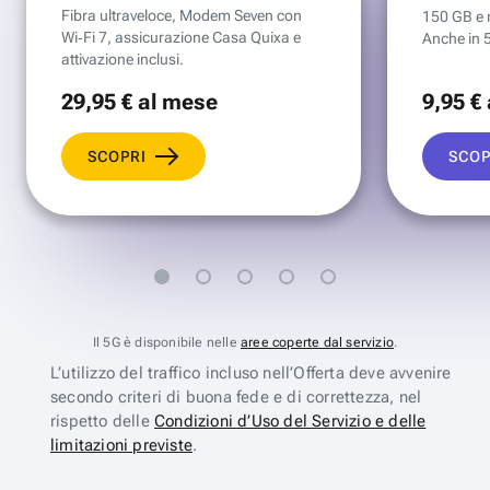
Fibra ultraveloce, Modem Seven con
150 GB e mi
Wi‑Fi 7, assicurazione Casa Quixa e
Anche in 
attivazione inclusi.
29
,95 €
al mese
9
,95 €
SCOPRI
SCOP
Il 5G è disponibile nelle
aree coperte dal servizio
.
L’utilizzo del traffico incluso nell’Offerta deve avvenire
secondo criteri di buona fede e di correttezza, nel
rispetto delle
Condizioni d’Uso del Servizio e delle
limitazioni previste
.