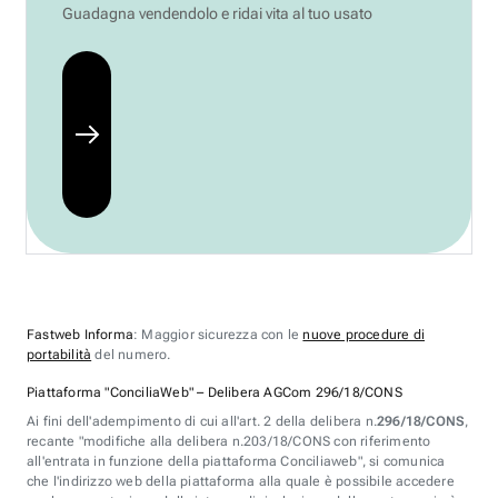
Guadagna vendendolo e ridai vita al tuo usato
Fastweb Informa
: Maggior sicurezza con le
nuove procedure di
portabilità
del numero.
Piattaforma "ConciliaWeb" – Delibera AGCom 296/18/CONS
Ai fini dell'adempimento di cui all'art. 2 della delibera n.
296/18/CONS
,
recante "modifiche alla delibera n.203/18/CONS con riferimento
all'entrata in funzione della piattaforma Conciliaweb", si comunica
che l'indirizzo web della piattaforma alla quale è possibile accedere