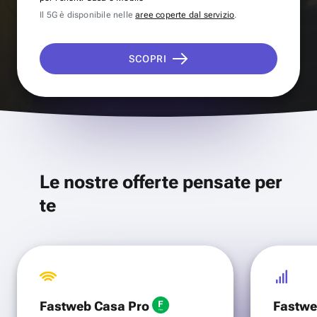
Il 5G è disponibile nelle
aree coperte dal servizio
.
SCOPRI
Le nostre offerte pensate per
te
Fastweb Casa Pro
Fastwe