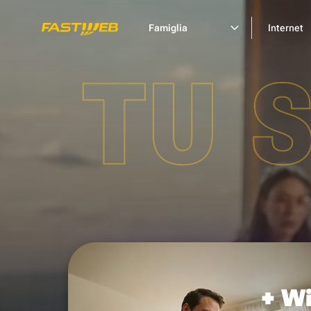
Famiglia
Internet
TU 
+ Wi