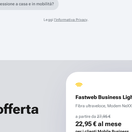
nessione a casa e in mobilità?
Leggi
l'informativa Privacy
.
Fastweb Business Lig
offerta
Fibra ultraveloce, Modem NeXXt 
a partire da
27,95 €
22,95 €
al mese
per i clienti Mobile Business