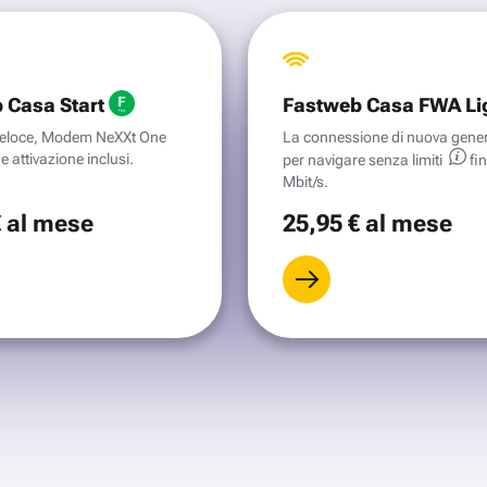
 Casa Start
Fastweb Casa FWA Li
aveloce, Modem NeXXt One
La connessione di nuova gene
e attivazione inclusi.
per navigare senza
limiti
fi
Mbit/s.
€
al mese
25
,95 €
al mese