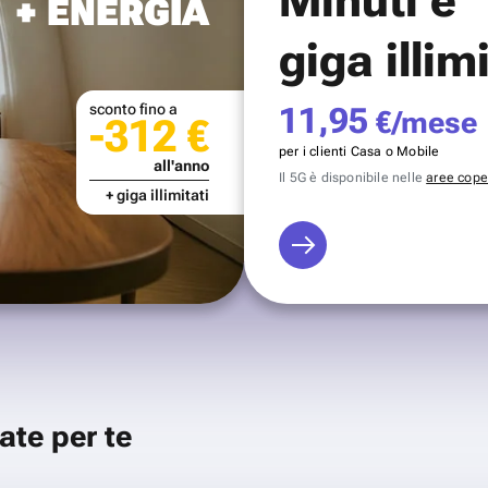
+ ENERGIA
giga illim
sconto fino a
11,95
€/mese
-312 €
per i clienti Casa o Mobile
all'anno
Il 5G è disponibile nelle
aree coper
+ giga illimitati
ate per te