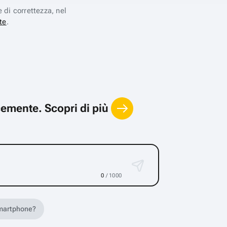
e di correttezza, nel
te
.
locemente.
Scopri di più
0
/ 1000
 smartphone?