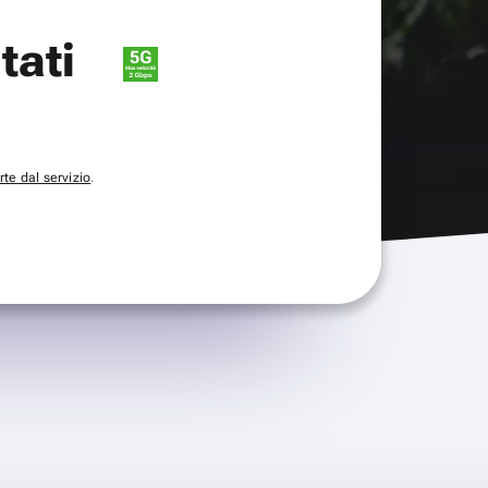
itati
te dal servizio
.