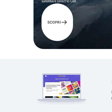
satellitare Direct to Cell.
SCOPRI