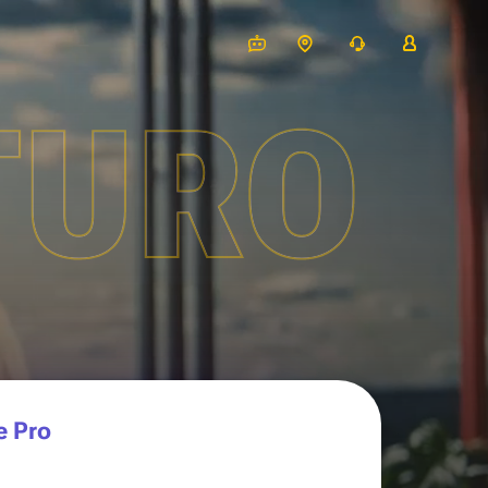
TURO
e Pro