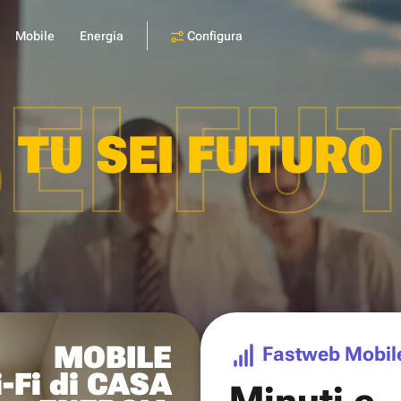
Configura
Mobile
Energia
SEI FU
TU SEI FUTURO
MOBILE
Fastweb Mobil
-Fi di CASA
Minuti e