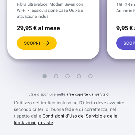
Fibra ultraveloce, Modem Seven con
150 GB e mi
Wi‑Fi 7, assicurazione Casa Quixa e
Anche in 
attivazione inclusi.
29
,95 €
al mese
9
,95 €
SCOPRI
SCOP
Il 5G è disponibile nelle
aree coperte dal servizio
.
L’utilizzo del traffico incluso nell’Offerta deve avvenire
secondo criteri di buona fede e di correttezza, nel
rispetto delle
Condizioni d’Uso del Servizio e delle
limitazioni previste
.