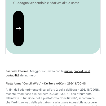
Guadagna vendendolo e ridai vita al tuo usato
Fastweb Informa
: Maggior sicurezza con le
nuove procedure di
portabilità
del numero.
Piattaforma "ConciliaWeb" – Delibera AGCom 296/18/CONS
Ai fini dell'adempimento di cui all'art. 2 della delibera n.
296/18/CONS
,
recante "modifiche alla delibera n.203/18/CONS con riferimento
all'entrata in funzione della piattaforma Conciliaweb", si comunica
che l'indirizzo web della piattaforma alla quale è possibile accedere