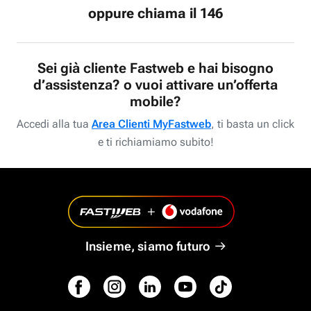
oppure chiama il 146
Sei già cliente Fastweb e hai bisogno
d’assistenza? o vuoi attivare un’offerta
mobile?
Accedi alla tua
Area Clienti MyFastweb
, ti basta un click
e ti richiamiamo subito!
Insieme, siamo futuro