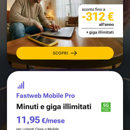
sconto fino a
-312 €
all'anno
+ giga illimitati
SCOPRI
Fastweb Mobile Pro
Minuti e
giga illimitati
11,95
€/mese
per i clienti Casa o Mobile