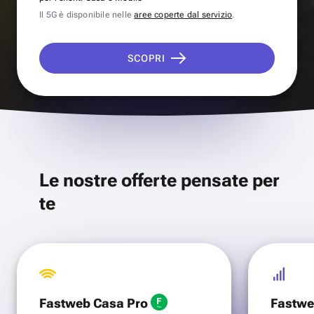
Il 5G è disponibile nelle
aree coperte dal servizio
.
SCOPRI
Le nostre offerte pensate per
te
Fastweb Casa Pro
Fastwe