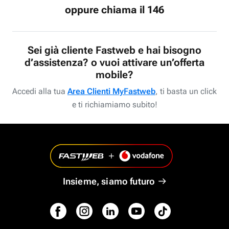
oppure chiama il 146
Sei già cliente Fastweb e hai bisogno
d’assistenza? o vuoi attivare un’offerta
mobile?
Accedi alla tua
Area Clienti MyFastweb
, ti basta un click
e ti richiamiamo subito!
Insieme, siamo futuro