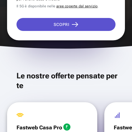
Il 5G è disponibile nelle
aree coperte dal servizio
.
SCOPRI
Le nostre offerte pensate per
te
Fastweb Casa Pro
Fastwe