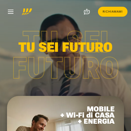
RICHIAMAMI
TU SEI
TU SEI FUTURO
FUTURO
MOBILE
+ Wi-Fi di CASA
+ ENERGIA