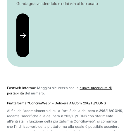
Guadagna vendendolo e ridai vita al tuo usato
Fastweb Informa
: Maggior sicurezza con le
nuove procedure di
portabilità
del numero.
Piattaforma "ConciliaWeb" – Delibera AGCom 296/18/CONS
Ai fini dell'adempimento di cui all'art. 2 della delibera n.
296/18/CONS
,
recante "modifiche alla delibera n.203/18/CONS con riferimento
all'entrata in funzione della piattaforma Conciliaweb", si comunica
che l'indirizzo web della piattaforma alla quale è possibile accedere