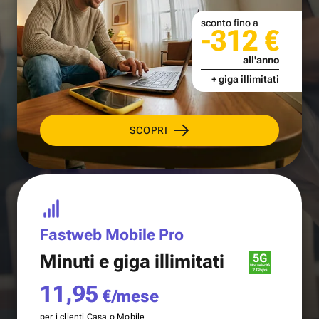
sconto fino a
-312 €
all'anno
+ giga illimitati
SCOPRI
Fastweb Mobile Pro
Minuti e
giga illimitati
11,95
€/mese
per i clienti Casa o Mobile