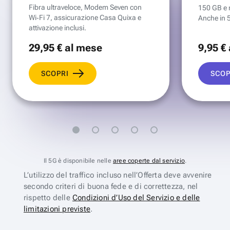
Fibra ultraveloce, Modem Seven con
150 GB e mi
Wi‑Fi 7, assicurazione Casa Quixa e
Anche in 
attivazione inclusi.
29
,95 €
al mese
9
,95 €
SCOPRI
SCOP
Il 5G è disponibile nelle
aree coperte dal servizio
.
L’utilizzo del traffico incluso nell’Offerta deve avvenire
secondo criteri di buona fede e di correttezza, nel
rispetto delle
Condizioni d’Uso del Servizio e delle
limitazioni previste
.