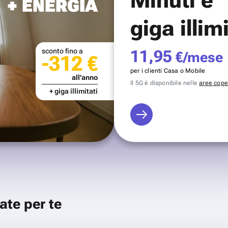
+ ENERGIA
giga illim
sconto fino a
11,95
€/mese
-312 €
per i clienti Casa o Mobile
all'anno
Il 5G è disponibile nelle
aree coper
+ giga illimitati
ate per te