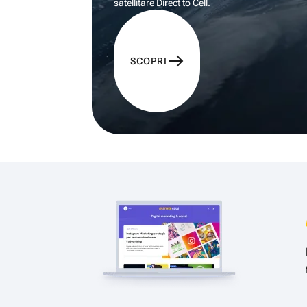
satellitare Direct to Cell.
SCOPRI