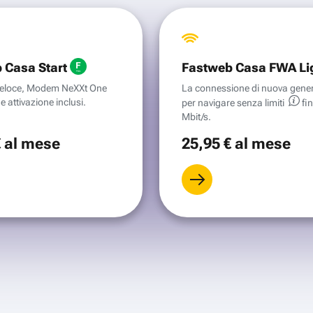
 Casa Start
Fastweb Casa FWA Li
aveloce, Modem NeXXt One
La connessione di nuova gene
e attivazione inclusi.
per navigare senza
limiti
fi
Mbit/s.
€
al mese
25
,95 €
al mese