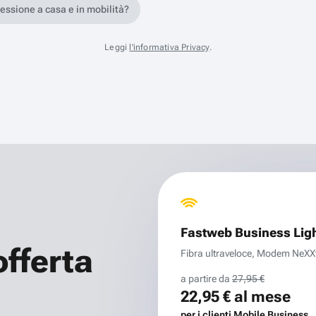
nessione a casa e in mobilità?
Leggi
l'informativa Privacy
.
Fastweb Business Lig
offerta
Fibra ultraveloce, Modem NeXXt 
a partire da
27,95 €
22,95 €
al mese
per i clienti Mobile Business