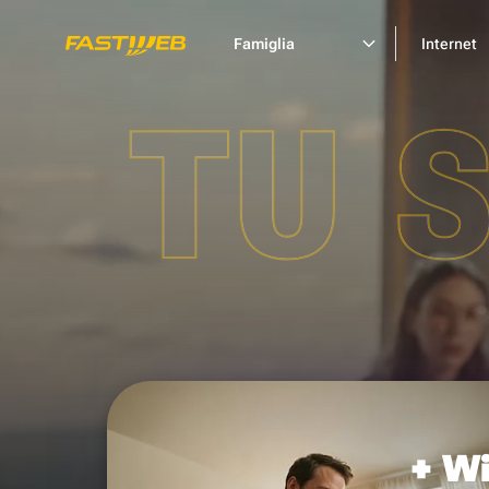
Famiglia
Internet
TU 
+ Wi