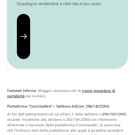
Guadagna vendendolo e ridai vita al tuo usato
Fastweb Informa
: Maggior sicurezza con le
nuove procedure di
portabilità
del numero.
Piattaforma "ConciliaWeb" – Delibera AGCom 296/18/CONS
Ai fini dell'adempimento di cui all'art. 2 della delibera n.
296/18/CONS
,
recante "modifiche alla delibera n.203/18/CONS con riferimento
all'entrata in funzione della piattaforma Conciliaweb", si comunica
che l'indirizzo web della piattaforma alla quale è possibile accedere