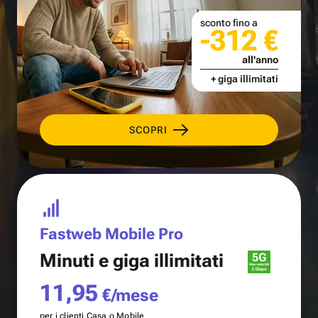
sconto fino a
-312 €
all'anno
+ giga illimitati
SCOPRI
Fastweb Mobile Pro
Minuti e
giga illimitati
11,95
€/mese
per i clienti Casa o Mobile