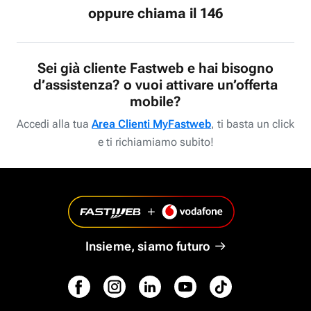
oppure chiama il 146
Sei già cliente Fastweb e hai bisogno
d’assistenza? o vuoi attivare un’offerta
mobile?
Accedi alla tua
Area Clienti MyFastweb
, ti basta un click
e ti richiamiamo subito!
Insieme, siamo futuro