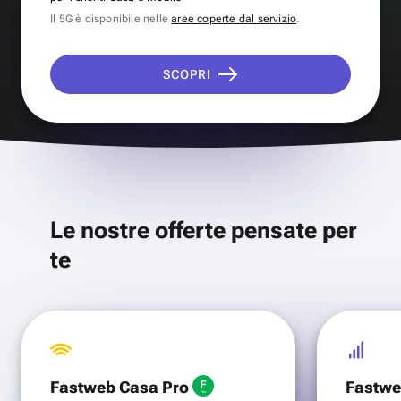
Il 5G è disponibile nelle
aree coperte dal servizio
.
SCOPRI
Le nostre offerte pensate per
te
Fastweb Casa Pro
Fastwe