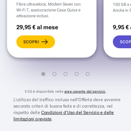
Fibra ultraveloce, Modem Seven con
150 GB e mi
Wi‑Fi 7, assicurazione Casa Quixa e
Anche in 
attivazione inclusi.
29
,95 €
al mese
9
,95 €
SCOPRI
SCOP
Il 5G è disponibile nelle
aree coperte dal servizio
.
L’utilizzo del traffico incluso nell’Offerta deve avvenire
secondo criteri di buona fede e di correttezza, nel
rispetto delle
Condizioni d’Uso del Servizio e delle
limitazioni previste
.