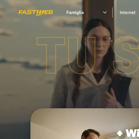
Famiglia
Internet
TU 
+ Wi