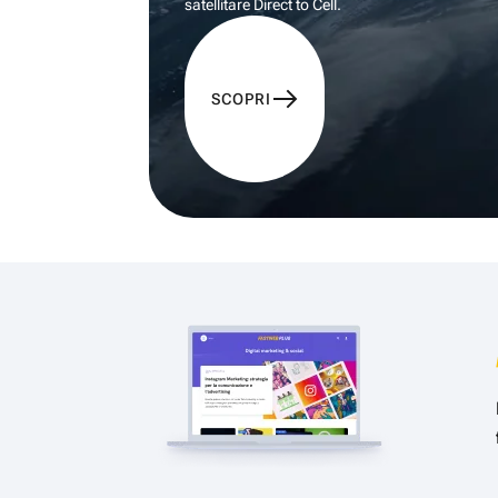
satellitare Direct to Cell.
SCOPRI