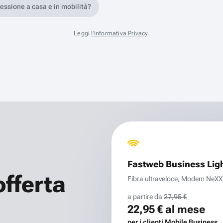
nessione a casa e in mobilità?
Leggi
l'informativa Privacy
.
Fastweb Business Lig
offerta
Fibra ultraveloce, Modem NeXXt 
a partire da
27,95 €
22,95 €
al mese
per i clienti Mobile Business