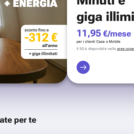
+ ENERGIA
giga illim
sconto fino a
11,95
€/mese
-312 €
per i clienti Casa o Mobile
all'anno
Il 5G è disponibile nelle
aree coper
+ giga illimitati
ate per te