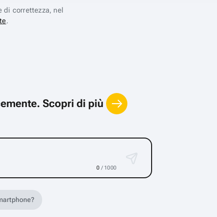
e di correttezza, nel
te
.
locemente.
Scopri di più
0
/ 1000
 smartphone?