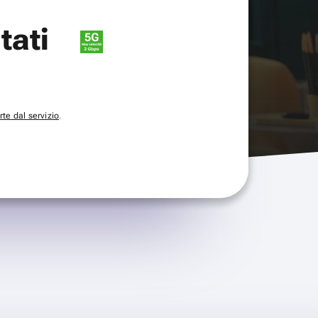
itati
te dal servizio
.