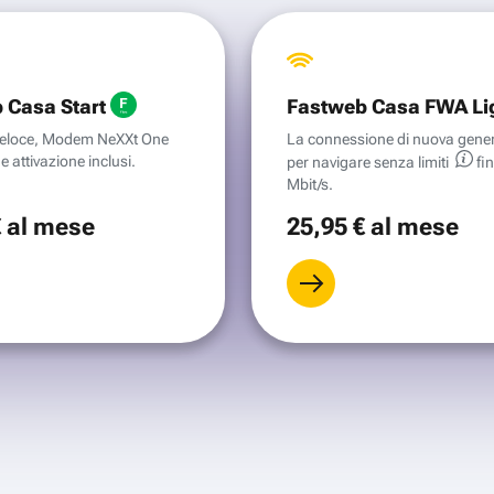
 Casa Start
Fastweb Casa FWA Li
aveloce, Modem NeXXt One
La connessione di nuova gene
e attivazione inclusi.
per navigare senza
limiti
fi
Mbit/s.
€
al mese
25
,95 €
al mese