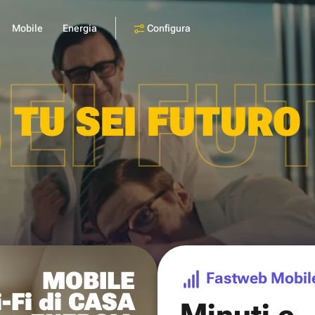
Configura
Mobile
Energia
SEI FU
TU SEI FUTURO
MOBILE
Fastweb Mobil
-Fi di CASA
Minuti e