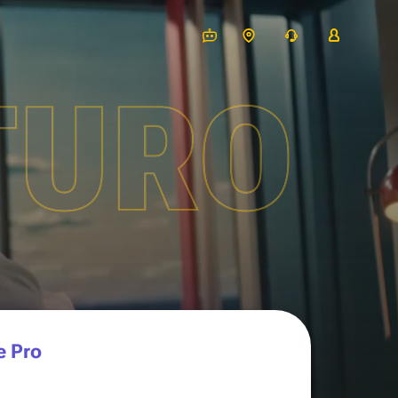
TURO
e Pro