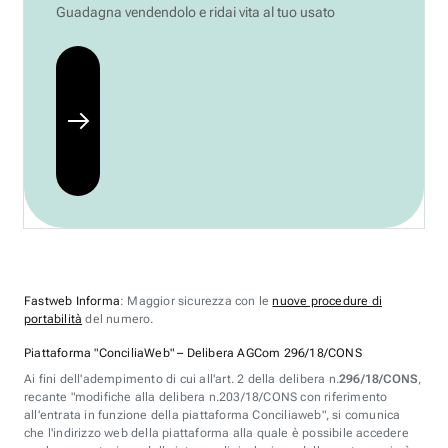
Guadagna vendendolo e ridai vita al tuo usato
Fastweb Informa
: Maggior sicurezza con le
nuove procedure di
portabilità
del numero.
Piattaforma "ConciliaWeb" – Delibera AGCom 296/18/CONS
Ai fini dell'adempimento di cui all'art. 2 della delibera n.
296/18/CONS
,
recante "modifiche alla delibera n.203/18/CONS con riferimento
all'entrata in funzione della piattaforma Conciliaweb", si comunica
che l'indirizzo web della piattaforma alla quale è possibile accedere