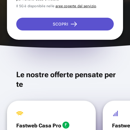
Il 5G è disponibile nelle
aree coperte dal servizio
.
SCOPRI
Le nostre offerte pensate per
te
Fastweb Casa Pro
Fastwe