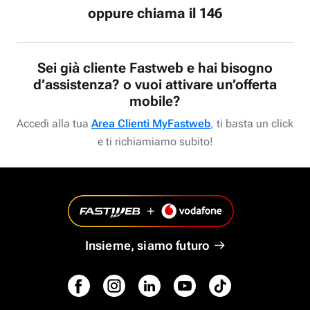
oppure chiama il 146
Sei già cliente Fastweb e hai bisogno
d’assistenza? o vuoi attivare un’offerta
mobile?
Accedi alla tua
Area Clienti MyFastweb
, ti basta un click
e ti richiamiamo subito!
Insieme, siamo futuro