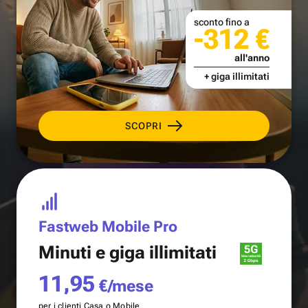
sconto fino a
-312 €
all'anno
+ giga illimitati
SCOPRI
Fastweb Mobile Pro
Minuti e
giga illimitati
11,95
€/mese
per i clienti Casa o Mobile