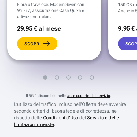
Fibra ultraveloce, Modem Seven con
150 GB e mi
Wi‑Fi 7, assicurazione Casa Quixa e
Anche in 
attivazione inclusi.
29
,95 €
al mese
9
,95 €
SCOPRI
SCOP
Il 5G è disponibile nelle
aree coperte dal servizio
.
L’utilizzo del traffico incluso nell’Offerta deve avvenire
secondo criteri di buona fede e di correttezza, nel
rispetto delle
Condizioni d’Uso del Servizio e delle
limitazioni previste
.