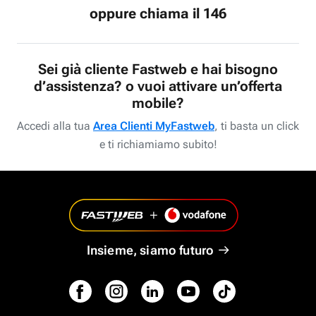
oppure chiama il 146
Sei già cliente Fastweb e hai bisogno
d’assistenza? o vuoi attivare un’offerta
mobile?
Accedi alla tua
Area Clienti MyFastweb
, ti basta un click
e ti richiamiamo subito!
Insieme, siamo futuro