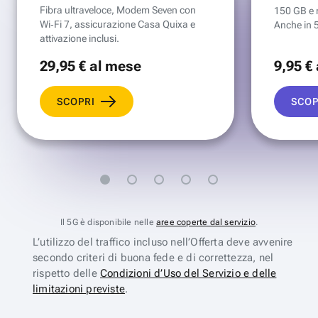
Fibra ultraveloce, Modem Seven con
150 GB e mi
Wi‑Fi 7, assicurazione Casa Quixa e
Anche in 
attivazione inclusi.
29
,95 €
al mese
9
,95 €
SCOPRI
SCOP
Il 5G è disponibile nelle
aree coperte dal servizio
.
L’utilizzo del traffico incluso nell’Offerta deve avvenire
secondo criteri di buona fede e di correttezza, nel
rispetto delle
Condizioni d’Uso del Servizio e delle
limitazioni previste
.