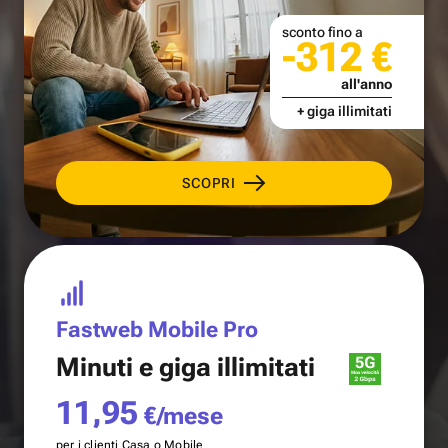
sconto fino a
-312 €
all'anno
+ giga illimitati
SCOPRI
Fastweb Mobile Pro
Minuti e
giga illimitati
11,95
€/mese
per i clienti Casa o Mobile