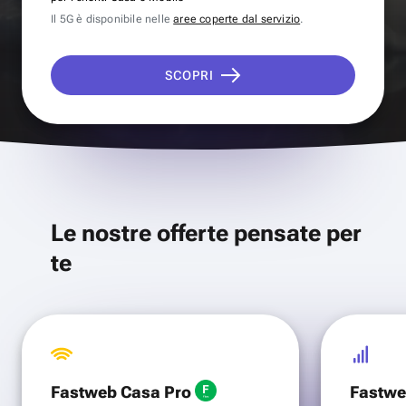
Il 5G è disponibile nelle
aree coperte dal servizio
.
SCOPRI
Le nostre offerte pensate per
te
Fastweb Casa Pro
Fastwe