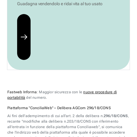
Guadagna vendendolo e ridai vita al tuo usato
Fastweb Informa
: Maggior sicurezza con le
nuove procedure di
portabilità
del numero.
Piattaforma "ConciliaWeb" – Delibera AGCom 296/18/CONS
Ai fini dell'adempimento di cui all'art. 2 della delibera n.
296/18/CONS
,
recante "modifiche alla delibera n.203/18/CONS con riferimento
all'entrata in funzione della piattaforma Conciliaweb", si comunica
che l'indirizzo web della piattaforma alla quale è possibile accedere