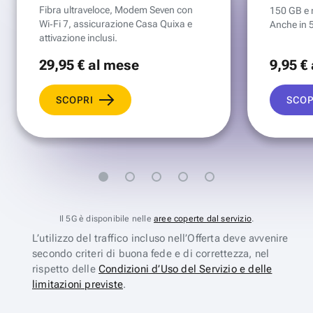
Fibra ultraveloce, Modem Seven con
150 GB e mi
Wi‑Fi 7, assicurazione Casa Quixa e
Anche in 
attivazione inclusi.
29
,95 €
al mese
9
,95 €
SCOPRI
SCOP
Il 5G è disponibile nelle
aree coperte dal servizio
.
L’utilizzo del traffico incluso nell’Offerta deve avvenire
secondo criteri di buona fede e di correttezza, nel
rispetto delle
Condizioni d’Uso del Servizio e delle
limitazioni previste
.