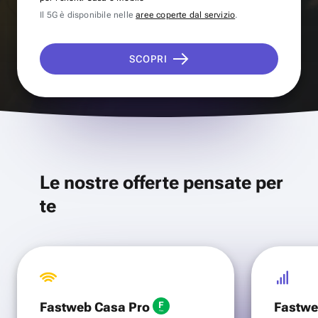
Il 5G è disponibile nelle
aree coperte dal servizio
.
SCOPRI
Le nostre offerte pensate per
te
Fastweb Casa Pro
Fastwe