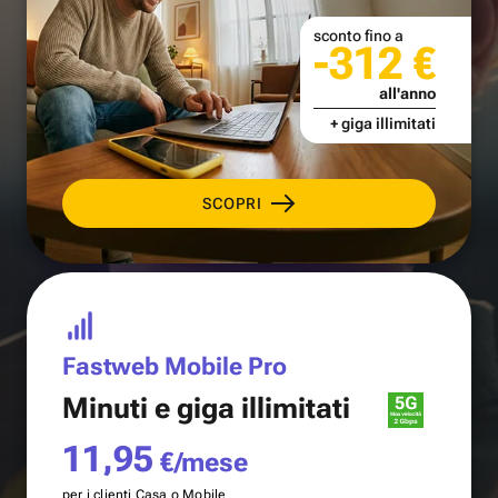
sconto fino a
-312 €
all'anno
+ giga illimitati
SCOPRI
Fastweb Mobile Pro
Minuti e
giga illimitati
11,95
€/mese
per i clienti Casa o Mobile