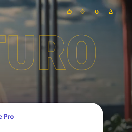
TURO
e Pro