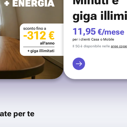
+ ENERGIA
giga illim
sconto fino a
11,95
€/mese
-312 €
per i clienti Casa o Mobile
all'anno
Il 5G è disponibile nelle
aree coper
+ giga illimitati
ate per te