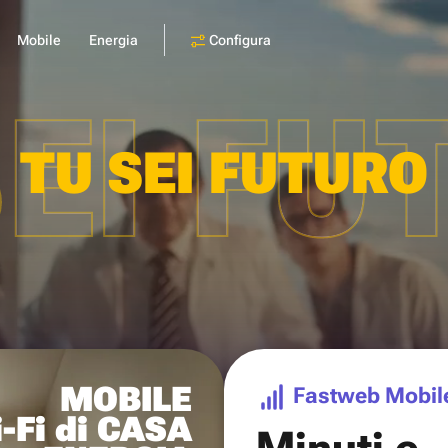
Configura
Mobile
Energia
SEI FU
TU SEI FUTURO
MOBILE
Fastweb Mobil
-Fi di CASA
Minuti e