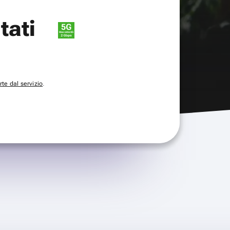
itati
te dal servizio
.