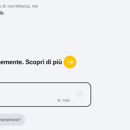
e di correttezza, nel
te
.
locemente.
Scopri di più
0
/ 1000
 smartphone?