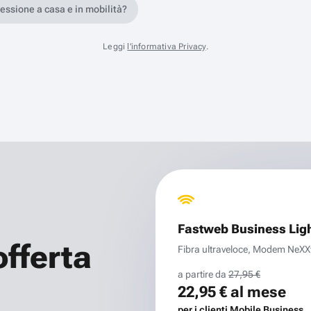
nessione a casa e in mobilità?
Leggi
l'informativa Privacy
.
Fastweb Business Lig
offerta
Fibra ultraveloce, Modem NeXXt 
a partire da
27,95 €
22,95 €
al mese
per i clienti Mobile Business