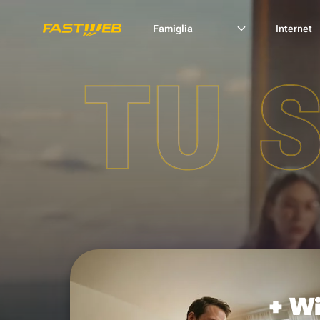
Famiglia
Internet
TU 
+ Wi