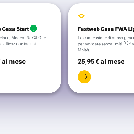
 Casa Start
Fastweb Casa FWA Li
aveloce, Modem NeXXt One
La connessione di nuova gene
e attivazione inclusi.
per navigare senza
limiti
fi
Mbit/s.
€
al mese
25
,95 €
al mese