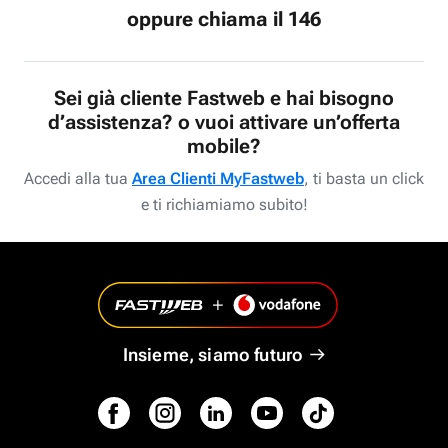
oppure chiama il 146
Sei già cliente Fastweb e hai bisogno
d’assistenza? o vuoi attivare un’offerta
mobile?
Accedi alla tua
Area Clienti MyFastweb
, ti basta un click
e ti richiamiamo subito!
Insieme, siamo futuro