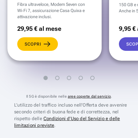
Fibra ultraveloce, Modem Seven con
150 GB e mi
Wi‑Fi 7, assicurazione Casa Quixa e
Anche in 
attivazione inclusi.
29
,95 €
al mese
9
,95 €
SCOPRI
SCOP
Il 5G è disponibile nelle
aree coperte dal servizio
.
L’utilizzo del traffico incluso nell’Offerta deve avvenire
secondo criteri di buona fede e di correttezza, nel
rispetto delle
Condizioni d’Uso del Servizio e delle
limitazioni previste
.