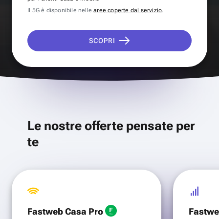
Il 5G è disponibile nelle
aree coperte dal servizio
.
SCOPRI
Le nostre offerte pensate per
te
Fastweb Casa Pro
Fastwe