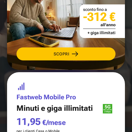
sconto fino a
-312 €
all'anno
+ giga illimitati
SCOPRI
Fastweb Mobile Pro
Minuti e
giga illimitati
11,95
€/mese
per i clienti Casa o Mobile