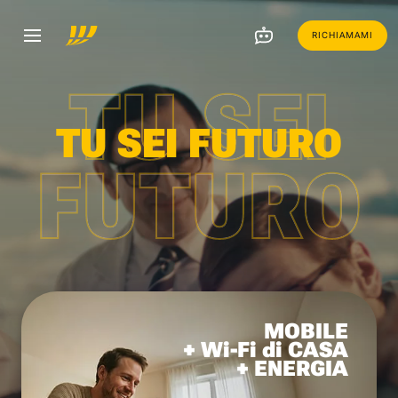
RICHIAMAMI
TU SEI
TU SEI FUTURO
FUTURO
MOBILE
+ Wi-Fi di CASA
+ ENERGIA