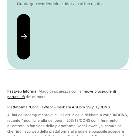
Guadagna vendendolo e ridai vita al tuo usato
Fastweb Informa
: Maggior sicurezza con le
nuove procedure di
portabilità
del numero.
Piattaforma "ConciliaWeb" – Delibera AGCom 296/18/CONS
Ai fini dell'adempimento di cui all'art. 2 della delibera n.
296/18/CONS
,
recante "modifiche alla delibera n.203/18/CONS con riferimento
all'entrata in funzione della piattaforma Conciliaweb", si comunica
che l'indirizzo web della piattaforma alla quale è possibile accedere