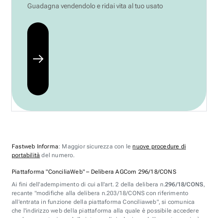
Guadagna vendendolo e ridai vita al tuo usato
Fastweb Informa
: Maggior sicurezza con le
nuove procedure di
portabilità
del numero.
Piattaforma "ConciliaWeb" – Delibera AGCom 296/18/CONS
Ai fini dell'adempimento di cui all'art. 2 della delibera n.
296/18/CONS
,
recante "modifiche alla delibera n.203/18/CONS con riferimento
all'entrata in funzione della piattaforma Conciliaweb", si comunica
che l'indirizzo web della piattaforma alla quale è possibile accedere