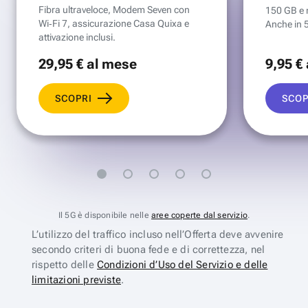
Fibra ultraveloce, Modem Seven con
150 GB e mi
Wi‑Fi 7, assicurazione Casa Quixa e
Anche in 
attivazione inclusi.
29
,95 €
al mese
9
,95 €
SCOPRI
SCOP
Il 5G è disponibile nelle
aree coperte dal servizio
.
L’utilizzo del traffico incluso nell’Offerta deve avvenire
secondo criteri di buona fede e di correttezza, nel
rispetto delle
Condizioni d’Uso del Servizio e delle
limitazioni previste
.