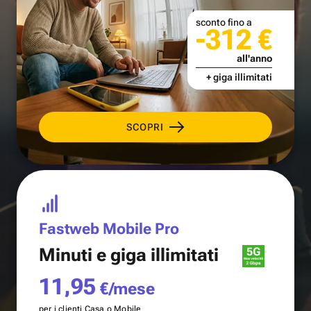
sconto fino a
-312 €
all'anno
+ giga illimitati
SCOPRI
Fastweb Mobile Pro
Minuti e
giga illimitati
11,95
€/mese
per i clienti Casa o Mobile