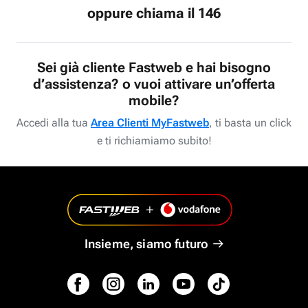
oppure chiama il 146
Sei già cliente Fastweb e hai bisogno
d’assistenza? o vuoi attivare un’offerta
mobile?
Accedi alla tua
Area Clienti MyFastweb
, ti basta un click
e ti richiamiamo subito!
Insieme, siamo futuro