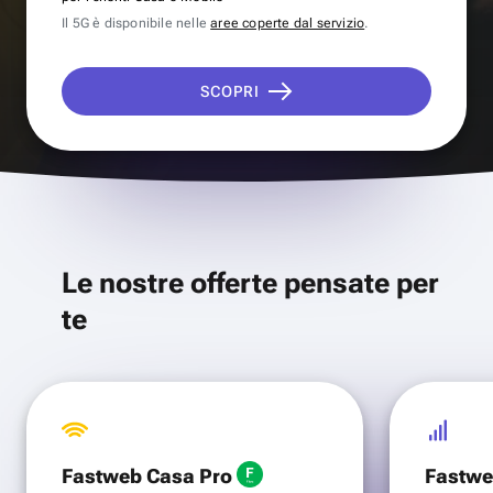
Il 5G è disponibile nelle
aree coperte dal servizio
.
SCOPRI
Le nostre offerte pensate per
te
Fastweb Casa Pro
Fastwe