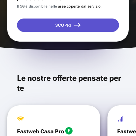
Il 5G è disponibile nelle
aree coperte dal servizio
.
SCOPRI
Le nostre offerte pensate per
te
Fastweb Casa Pro
Fastwe