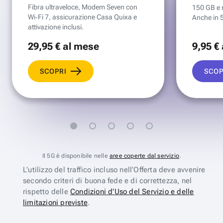
Fibra ultraveloce, Modem Seven con
150 GB e mi
Wi‑Fi 7, assicurazione Casa Quixa e
Anche in 
attivazione inclusi.
29
,95 €
al mese
9
,95 €
SCOPRI
SCOP
Il 5G è disponibile nelle
aree coperte dal servizio
.
L’utilizzo del traffico incluso nell’Offerta deve avvenire
secondo criteri di buona fede e di correttezza, nel
rispetto delle
Condizioni d’Uso del Servizio e delle
limitazioni previste
.