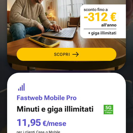
sconto fino a
-312 €
all'anno
+ giga illimitati
SCOPRI
Fastweb Mobile Pro
Minuti e
giga illimitati
11,95
€/mese
per i clienti Casa o Mobile