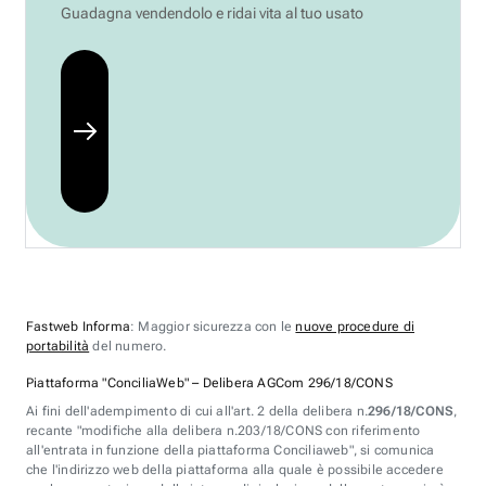
Guadagna vendendolo e ridai vita al tuo usato
Fastweb Informa
: Maggior sicurezza con le
nuove procedure di
portabilità
del numero.
Piattaforma "ConciliaWeb" – Delibera AGCom 296/18/CONS
Ai fini dell'adempimento di cui all'art. 2 della delibera n.
296/18/CONS
,
recante "modifiche alla delibera n.203/18/CONS con riferimento
all'entrata in funzione della piattaforma Conciliaweb", si comunica
che l'indirizzo web della piattaforma alla quale è possibile accedere