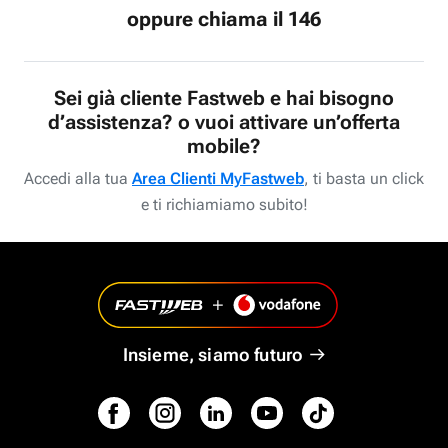
oppure chiama il 146
Sei già cliente Fastweb e hai bisogno
d’assistenza? o vuoi attivare un’offerta
mobile?
Accedi alla tua
Area Clienti MyFastweb
, ti basta un click
e ti richiamiamo subito!
Insieme, siamo futuro