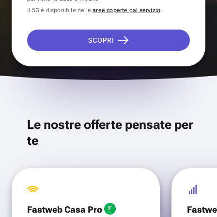
Il 5G è disponibile nelle
aree coperte dal servizio
.
SCOPRI
Le nostre offerte pensate per
te
Fastweb Casa Pro
Fastwe