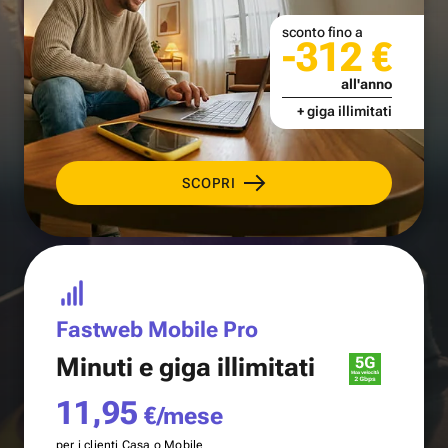
sconto fino a
-312 €
all'anno
+ giga illimitati
SCOPRI
Fastweb Mobile Pro
Minuti e
giga illimitati
11,95
€/mese
per i clienti Casa o Mobile