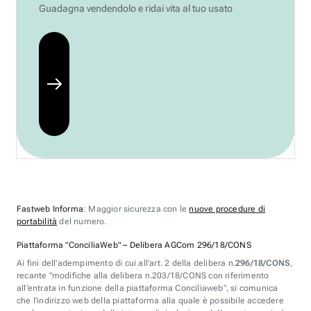
Guadagna vendendolo e ridai vita al tuo usato
Fastweb Informa
: Maggior sicurezza con le
nuove procedure di
portabilità
del numero.
Piattaforma "ConciliaWeb" – Delibera AGCom 296/18/CONS
Ai fini dell'adempimento di cui all'art. 2 della delibera n.
296/18/CONS
,
recante "modifiche alla delibera n.203/18/CONS con riferimento
all'entrata in funzione della piattaforma Conciliaweb", si comunica
che l'indirizzo web della piattaforma alla quale è possibile accedere