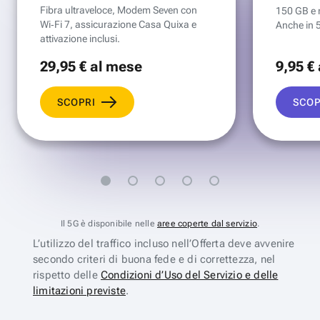
Fibra ultraveloce, Modem Seven con
150 GB e mi
Wi‑Fi 7, assicurazione Casa Quixa e
Anche in 
attivazione inclusi.
29
,95 €
al mese
9
,95 €
SCOPRI
SCOP
Il 5G è disponibile nelle
aree coperte dal servizio
.
L’utilizzo del traffico incluso nell’Offerta deve avvenire
secondo criteri di buona fede e di correttezza, nel
rispetto delle
Condizioni d’Uso del Servizio e delle
limitazioni previste
.