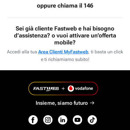
oppure chiama il 146
Sei già cliente Fastweb e hai bisogno
d’assistenza? o vuoi attivare un’offerta
mobile?
Accedi alla tua
Area Clienti MyFastweb
, ti basta un click
e ti richiamiamo subito!
Insieme, siamo futuro