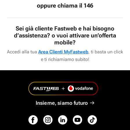
oppure chiama il 146
Sei già cliente Fastweb e hai bisogno
d’assistenza? o vuoi attivare un’offerta
mobile?
Accedi alla tua
Area Clienti MyFastweb
, ti basta un click
e ti richiamiamo subito!
Insieme, siamo futuro