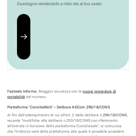
Guadagna vendendolo e ridai vita al tuo usato
Fastweb Informa
: Maggior sicurezza con le
nuove procedure di
portabilità
del numero.
Piattaforma "ConciliaWeb" – Delibera AGCom 296/18/CONS
Ai fini dell'adempimento di cui all'art. 2 della delibera n.
296/18/CONS
,
recante "modifiche alla delibera n.203/18/CONS con riferimento
all'entrata in funzione della piattaforma Conciliaweb", si comunica
che l'indirizzo web della piattaforma alla quale è possibile accedere