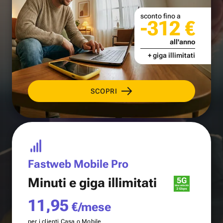
sconto fino a
-312 €
all'anno
+ giga illimitati
SCOPRI
Fastweb Mobile Pro
Minuti e
giga illimitati
11,95
€/mese
per i clienti Casa o Mobile