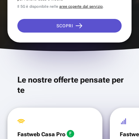
Il 5G è disponibile nelle
aree coperte dal servizio
.
SCOPRI
Le nostre offerte pensate per
te
Fastweb Casa Pro
Fastwe