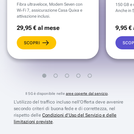
Fibra ultraveloce, Modem Seven con
150 GB e mi
Wi‑Fi 7, assicurazione Casa Quixa e
Anche in 
attivazione inclusi.
29
,95 €
al mese
9
,95 €
SCOPRI
SCOP
Il 5G è disponibile nelle
aree coperte dal servizio
.
L’utilizzo del traffico incluso nell’Offerta deve avvenire
secondo criteri di buona fede e di correttezza, nel
rispetto delle
Condizioni d’Uso del Servizio e delle
limitazioni previste
.