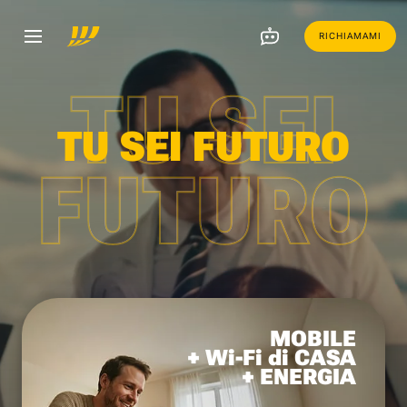
RICHIAMAMI
TU SEI
TU SEI FUTURO
FUTURO
MOBILE
+ Wi-Fi di CASA
+ ENERGIA