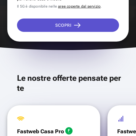
Il 5G è disponibile nelle
aree coperte dal servizio
.
SCOPRI
Le nostre offerte pensate per
te
Fastweb Casa Pro
Fastwe