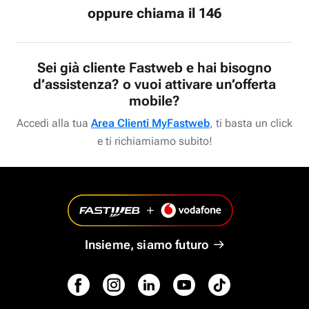
oppure chiama il 146
Sei già cliente Fastweb e hai bisogno
d’assistenza? o vuoi attivare un’offerta
mobile?
Accedi alla tua
Area Clienti MyFastweb
, ti basta un click
e ti richiamiamo subito!
Insieme, siamo futuro