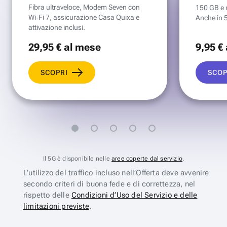
Fibra ultraveloce, Modem Seven con
150 GB e mi
Wi‑Fi 7, assicurazione Casa Quixa e
Anche in 
attivazione inclusi.
29
,95 €
al mese
9
,95 €
SCOPRI
SCOP
Il 5G è disponibile nelle
aree coperte dal servizio
.
L’utilizzo del traffico incluso nell’Offerta deve avvenire
secondo criteri di buona fede e di correttezza, nel
rispetto delle
Condizioni d’Uso del Servizio e delle
limitazioni previste
.