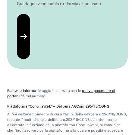
Guadagna vendendolo e ridai vita al tuo usato
Fastweb Informa
: Maggior sicurezza con le
nuove procedure di
portabilità
del numero.
Piattaforma "ConciliaWeb" – Delibera AGCom 296/18/CONS
Ai fini dell'adempimento di cui all'art. 2 della delibera n.
296/18/CONS
,
recante "modifiche alla delibera n.203/18/CONS con riferimento
all'entrata in funzione della piattaforma Conciliaweb", si comunica
che l'indirizzo web della piattaforma alla quale è possibile accedere