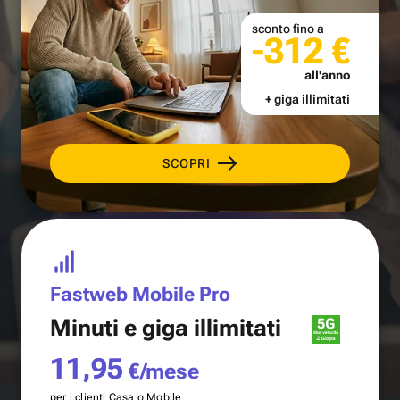
sconto fino a
-312 €
all'anno
+ giga illimitati
SCOPRI
Fastweb Mobile Pro
Minuti e
giga illimitati
11,95
€/mese
per i clienti Casa o Mobile