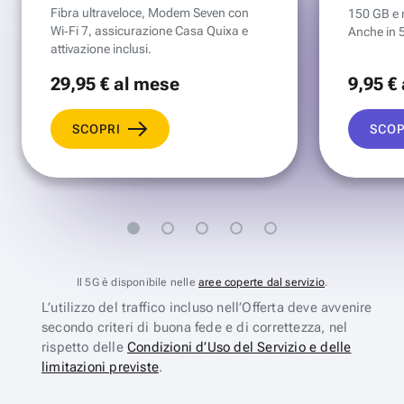
Fibra ultraveloce, Modem Seven con
150 GB e mi
Wi‑Fi 7, assicurazione Casa Quixa e
Anche in 
attivazione inclusi.
29
,95 €
al mese
9
,95 €
SCOPRI
SCOP
Il 5G è disponibile nelle
aree coperte dal servizio
.
L’utilizzo del traffico incluso nell’Offerta deve avvenire
secondo criteri di buona fede e di correttezza, nel
rispetto delle
Condizioni d’Uso del Servizio e delle
limitazioni previste
.