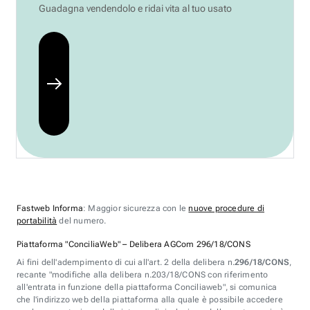
Guadagna vendendolo e ridai vita al tuo usato
Fastweb Informa
: Maggior sicurezza con le
nuove procedure di
portabilità
del numero.
Piattaforma "ConciliaWeb" – Delibera AGCom 296/18/CONS
Ai fini dell'adempimento di cui all'art. 2 della delibera n.
296/18/CONS
,
recante "modifiche alla delibera n.203/18/CONS con riferimento
all'entrata in funzione della piattaforma Conciliaweb", si comunica
che l'indirizzo web della piattaforma alla quale è possibile accedere