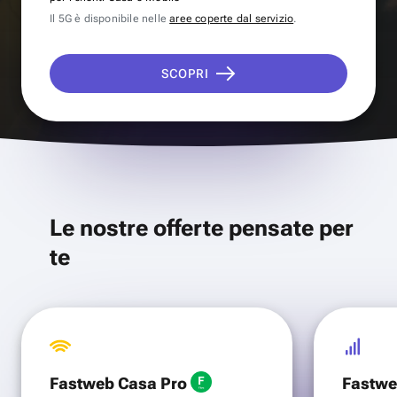
Il 5G è disponibile nelle
aree coperte dal servizio
.
SCOPRI
Le nostre offerte pensate per
te
Fastweb Casa Pro
Fastwe