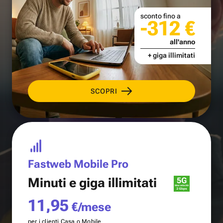
sconto fino a
-312 €
all'anno
+ giga illimitati
SCOPRI
Fastweb Mobile Pro
Minuti e
giga illimitati
11,95
€/mese
per i clienti Casa o Mobile