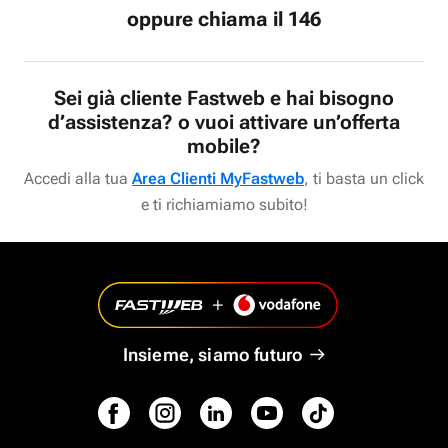
oppure chiama il 146
Sei già cliente Fastweb e hai bisogno
d’assistenza? o vuoi attivare un’offerta
mobile?
Accedi alla tua
Area Clienti MyFastweb
, ti basta un click
e ti richiamiamo subito!
Insieme, siamo futuro