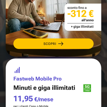
sconto fino a
-312 €
all'anno
+ giga illimitati
SCOPRI
Fastweb Mobile Pro
Minuti e
giga illimitati
11,95
€/mese
per i clienti Casa o Mobile