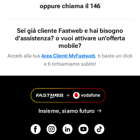
oppure chiama il 146
Sei già cliente Fastweb e hai bisogno
d’assistenza? o vuoi attivare un’offerta
mobile?
Accedi alla tua
Area Clienti MyFastweb
, ti basta un click
e ti richiamiamo subito!
Insieme, siamo futuro