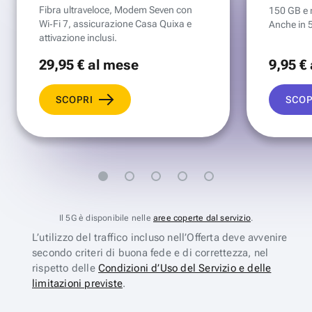
Fibra ultraveloce, Modem Seven con
150 GB e mi
Wi‑Fi 7, assicurazione Casa Quixa e
Anche in 
attivazione inclusi.
29
,95 €
al mese
9
,95 €
SCOPRI
SCOP
Il 5G è disponibile nelle
aree coperte dal servizio
.
L’utilizzo del traffico incluso nell’Offerta deve avvenire
secondo criteri di buona fede e di correttezza, nel
rispetto delle
Condizioni d’Uso del Servizio e delle
limitazioni previste
.