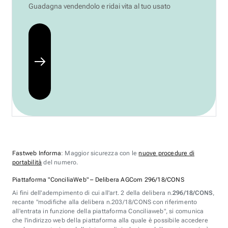
Guadagna vendendolo e ridai vita al tuo usato
Fastweb Informa
: Maggior sicurezza con le
nuove procedure di
portabilità
del numero.
Piattaforma "ConciliaWeb" – Delibera AGCom 296/18/CONS
Ai fini dell'adempimento di cui all'art. 2 della delibera n.
296/18/CONS
,
recante "modifiche alla delibera n.203/18/CONS con riferimento
all'entrata in funzione della piattaforma Conciliaweb", si comunica
che l'indirizzo web della piattaforma alla quale è possibile accedere