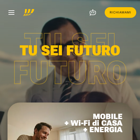
RICHIAMAMI
TU SEI
TU SEI FUTURO
FUTURO
MOBILE
+ Wi-Fi di CASA
+ ENERGIA