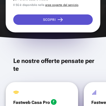
Il 5G è disponibile nelle
aree coperte dal servizio
.
SCOPRI
Le nostre offerte pensate per
te
Fastweb Casa Pro
Fastwe