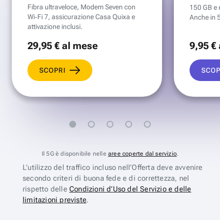
Fibra ultraveloce, Modem Seven con
150 GB e mi
Wi‑Fi 7, assicurazione Casa Quixa e
Anche in 
attivazione inclusi.
29
,95 €
al mese
9
,95 €
SCOPRI
SCOP
Il 5G è disponibile nelle
aree coperte dal servizio
.
L’utilizzo del traffico incluso nell’Offerta deve avvenire
secondo criteri di buona fede e di correttezza, nel
rispetto delle
Condizioni d’Uso del Servizio e delle
limitazioni previste
.