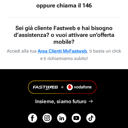
oppure chiama il 146
Sei già cliente Fastweb e hai bisogno
d’assistenza? o vuoi attivare un’offerta
mobile?
Accedi alla tua
Area Clienti MyFastweb
, ti basta un click
e ti richiamiamo subito!
Insieme, siamo futuro