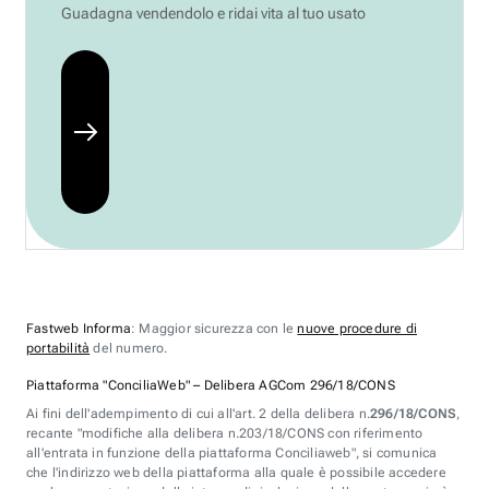
Guadagna vendendolo e ridai vita al tuo usato
Fastweb Informa
: Maggior sicurezza con le
nuove procedure di
portabilità
del numero.
Piattaforma "ConciliaWeb" – Delibera AGCom 296/18/CONS
Ai fini dell'adempimento di cui all'art. 2 della delibera n.
296/18/CONS
,
recante "modifiche alla delibera n.203/18/CONS con riferimento
all'entrata in funzione della piattaforma Conciliaweb", si comunica
che l'indirizzo web della piattaforma alla quale è possibile accedere