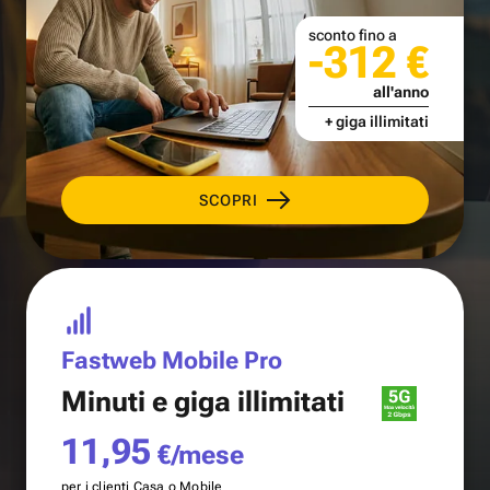
sconto fino a
-312 €
all'anno
+ giga illimitati
SCOPRI
Fastweb Mobile Pro
Minuti e
giga illimitati
11,95
€/mese
per i clienti Casa o Mobile