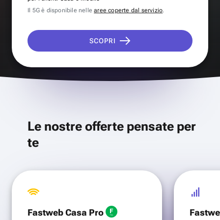
Il 5G è disponibile nelle
aree coperte dal servizio
.
SCOPRI
Le nostre offerte pensate per
te
Fastweb Casa Pro
Fastwe