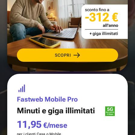
sconto fino a
-312 €
all'anno
+ giga illimitati
SCOPRI
Fastweb Mobile Pro
Minuti e
giga illimitati
11,95
€/mese
per i clienti Casa o Mobile