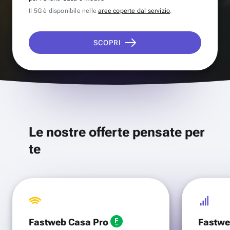
Il 5G è disponibile nelle
aree coperte dal servizio
.
SCOPRI
Le nostre offerte pensate per
te
Fastweb Casa Pro
Fastwe