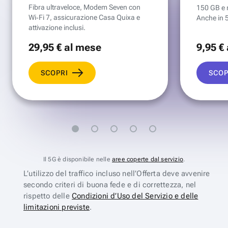
Fibra ultraveloce, Modem Seven con
150 GB e mi
Wi‑Fi 7, assicurazione Casa Quixa e
Anche in 
attivazione inclusi.
29
,95 €
al mese
9
,95 €
SCOPRI
SCOP
Il 5G è disponibile nelle
aree coperte dal servizio
.
L’utilizzo del traffico incluso nell’Offerta deve avvenire
secondo criteri di buona fede e di correttezza, nel
rispetto delle
Condizioni d’Uso del Servizio e delle
limitazioni previste
.