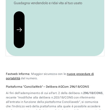
Guadagna vendendolo e ridai vita al tuo usato
Fastweb Informa
: Maggior sicurezza con le
nuove procedure di
portabilità
del numero.
Piattaforma "ConciliaWeb" – Delibera AGCom 296/18/CONS
Ai fini dell'adempimento di cui all'art. 2 della delibera n.
296/18/CONS
,
recante "modifiche alla delibera n.203/18/CONS con riferimento
all'entrata in funzione della piattaforma Conciliaweb", si comunica
che l'indirizzo web della piattaforma alla quale è possibile accedere