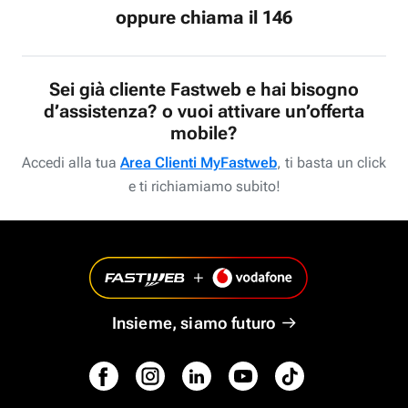
oppure chiama il 146
Sei già cliente Fastweb e hai bisogno
d’assistenza? o vuoi attivare un’offerta
mobile?
Accedi alla tua
Area Clienti MyFastweb
, ti basta un click
e ti richiamiamo subito!
Insieme, siamo futuro