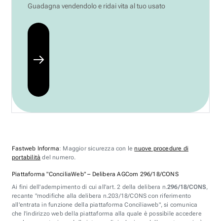
Guadagna vendendolo e ridai vita al tuo usato
Fastweb Informa
: Maggior sicurezza con le
nuove procedure di
portabilità
del numero.
Piattaforma "ConciliaWeb" – Delibera AGCom 296/18/CONS
Ai fini dell'adempimento di cui all'art. 2 della delibera n.
296/18/CONS
,
recante "modifiche alla delibera n.203/18/CONS con riferimento
all'entrata in funzione della piattaforma Conciliaweb", si comunica
che l'indirizzo web della piattaforma alla quale è possibile accedere