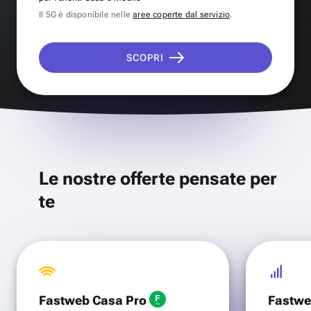
Il 5G è disponibile nelle
aree coperte dal servizio
.
SCOPRI
Le nostre offerte pensate per
te
Fastweb Casa Pro
Fastwe