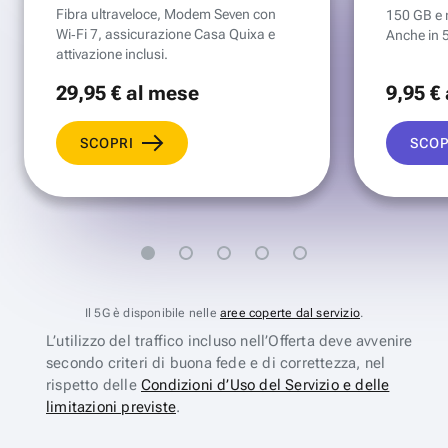
Fibra ultraveloce, Modem Seven con
150 GB e mi
Wi‑Fi 7, assicurazione Casa Quixa e
Anche in 
attivazione inclusi.
29
,95 €
al mese
9
,95 €
SCOPRI
SCOP
Il 5G è disponibile nelle
aree coperte dal servizio
.
L’utilizzo del traffico incluso nell’Offerta deve avvenire
secondo criteri di buona fede e di correttezza, nel
rispetto delle
Condizioni d’Uso del Servizio e delle
limitazioni previste
.