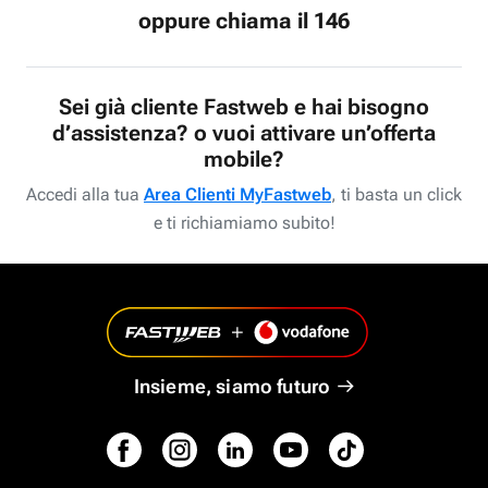
oppure chiama il 146
Sei già cliente Fastweb e hai bisogno
d’assistenza? o vuoi attivare un’offerta
mobile?
Accedi alla tua
Area Clienti MyFastweb
, ti basta un click
e ti richiamiamo subito!
Insieme, siamo futuro