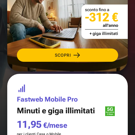
sconto fino a
-312 €
all'anno
+ giga illimitati
SCOPRI
Fastweb Mobile Pro
Minuti e
giga illimitati
11,95
€/mese
per i clienti Casa o Mobile