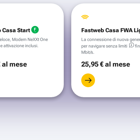
 Casa Start
Fastweb Casa FWA Li
aveloce, Modem NeXXt One
La connessione di nuova gene
e attivazione inclusi.
per navigare senza
limiti
fi
Mbit/s.
€
al mese
25
,95 €
al mese