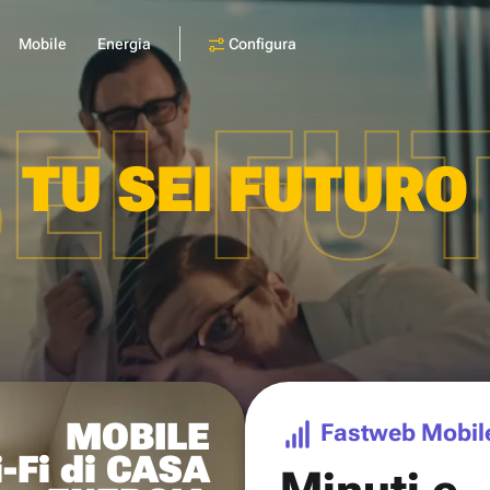
Configura
Mobile
Energia
SEI FU
TU SEI FUTURO
MOBILE
Fastweb Mobil
-Fi di CASA
Minuti e