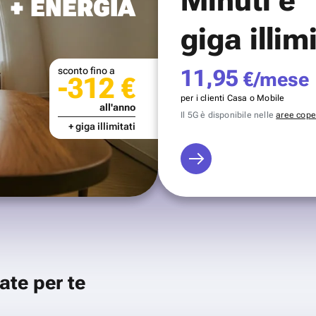
+ ENERGIA
giga illim
sconto fino a
11,95
€/mese
-312 €
per i clienti Casa o Mobile
all'anno
Il 5G è disponibile nelle
aree coper
+ giga illimitati
ate per te