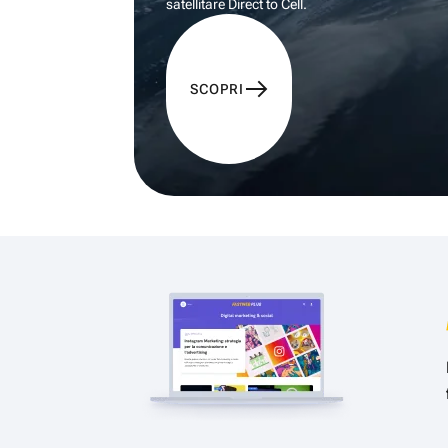
satellitare Direct to Cell.
SCOPRI