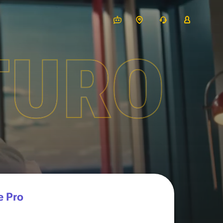
TURO
e Pro