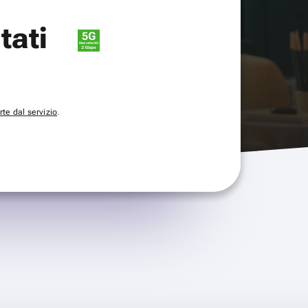
itati
te dal servizio
.