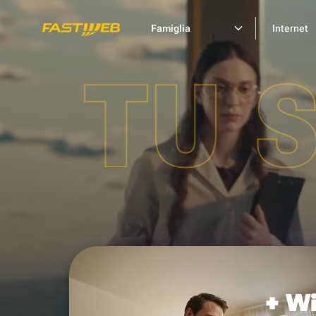
Famiglia
Internet
TU 
+ Wi