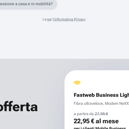
nessione a casa e in mobilità?
Leggi
l'informativa Privacy
.
Fastweb Business Lig
offerta
Fibra ultraveloce, Modem NeXXt 
a partire da
27,95 €
22,95 €
al mese
per i clienti Mobile Business