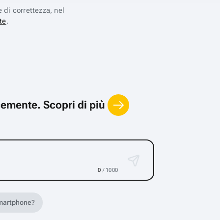
e di correttezza, nel
te
.
locemente.
Scopri di più
0
/ 1000
 smartphone?