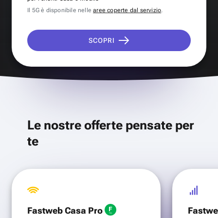
Il 5G è disponibile nelle
aree coperte dal servizio
.
SCOPRI
Le nostre offerte pensate per
te
Fastweb Casa Pro
Fastwe