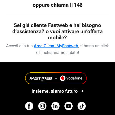
oppure chiama il 146
Sei già cliente Fastweb e hai bisogno
d’assistenza? o vuoi attivare un’offerta
mobile?
Accedi alla tua
Area Clienti MyFastweb
, ti basta un click
e ti richiamiamo subito!
Insieme, siamo futuro