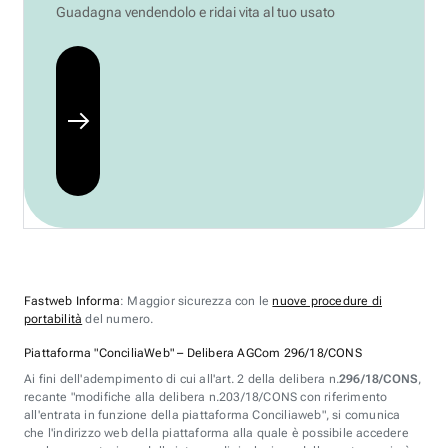
Guadagna vendendolo e ridai vita al tuo usato
Fastweb Informa
: Maggior sicurezza con le
nuove procedure di
portabilità
del numero.
Piattaforma "ConciliaWeb" – Delibera AGCom 296/18/CONS
Ai fini dell'adempimento di cui all'art. 2 della delibera n.
296/18/CONS
,
recante "modifiche alla delibera n.203/18/CONS con riferimento
all'entrata in funzione della piattaforma Conciliaweb", si comunica
che l'indirizzo web della piattaforma alla quale è possibile accedere