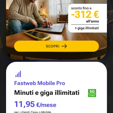
sconto fino a
-312 €
all'anno
+ giga illimitati
SCOPRI
Fastweb Mobile Pro
Minuti e
giga illimitati
11,95
€/mese
per i clienti Casa o Mobile