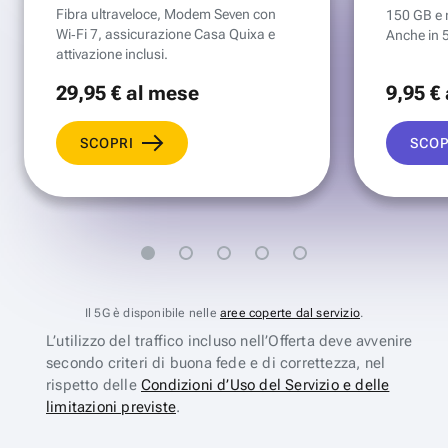
Fibra ultraveloce, Modem Seven con
150 GB e mi
Wi‑Fi 7, assicurazione Casa Quixa e
Anche in 
attivazione inclusi.
29
,95 €
al mese
9
,95 €
SCOPRI
SCOP
Il 5G è disponibile nelle
aree coperte dal servizio
.
L’utilizzo del traffico incluso nell’Offerta deve avvenire
secondo criteri di buona fede e di correttezza, nel
rispetto delle
Condizioni d’Uso del Servizio e delle
limitazioni previste
.