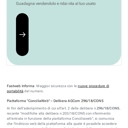
Guadagna vendendolo e ridai vita al tuo usato
Fastweb Informa
: Maggior sicurezza con le
nuove procedure di
portabilità
del numero.
Piattaforma "ConciliaWeb" – Delibera AGCom 296/18/CONS
Ai fini dell'adempimento di cui all'art. 2 della delibera n.
296/18/CONS
,
recante "modifiche alla delibera n.203/18/CONS con riferimento
all'entrata in funzione della piattaforma Conciliaweb", si comunica
che l'indirizzo web della piattaforma alla quale è possibile accedere