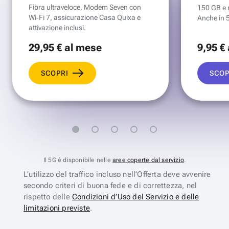
Fibra ultraveloce, Modem Seven con
150 GB e mi
Wi‑Fi 7, assicurazione Casa Quixa e
Anche in 
attivazione inclusi.
29
,95 €
al mese
9
,95 €
SCOPRI
SCOP
Il 5G è disponibile nelle
aree coperte dal servizio
.
L’utilizzo del traffico incluso nell’Offerta deve avvenire
secondo criteri di buona fede e di correttezza, nel
rispetto delle
Condizioni d’Uso del Servizio e delle
limitazioni previste
.