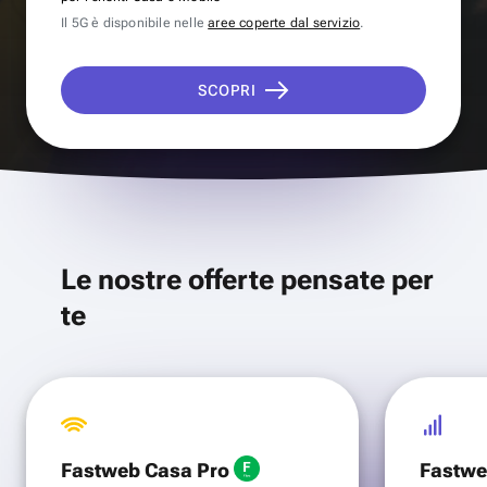
Il 5G è disponibile nelle
aree coperte dal servizio
.
SCOPRI
Le nostre offerte pensate per
te
Fastweb Casa Pro
Fastwe