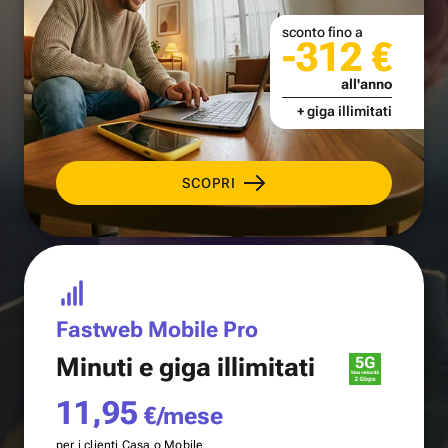
sconto fino a
-312 €
all'anno
+ giga illimitati
SCOPRI
Fastweb Mobile Pro
Minuti e
giga illimitati
11,95
€/mese
per i clienti Casa o Mobile