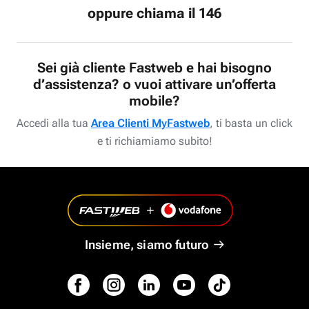
oppure chiama il 146
Sei già cliente Fastweb e hai bisogno
d’assistenza? o vuoi attivare un’offerta
mobile?
Accedi alla tua
Area Clienti MyFastweb
, ti basta un click
e ti richiamiamo subito!
Insieme, siamo futuro