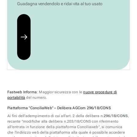
Guadagna vendendolo e ridai vita al tuo usato
Fastweb Informa
: Maggior sicurezza con le
nuove procedure di
portabilità
del numero.
Piattaforma "ConciliaWeb" – Delibera AGCom 296/18/CONS
Ai fini dell'adempimento di cui all'art. 2 della delibera n.
296/18/CONS
,
recante "modifiche alla delibera n.203/18/CONS con riferimento
all'entrata in funzione della piattaforma Conciliaweb", si comunica
che l'indirizzo web della piattaforma alla quale è possibile accedere