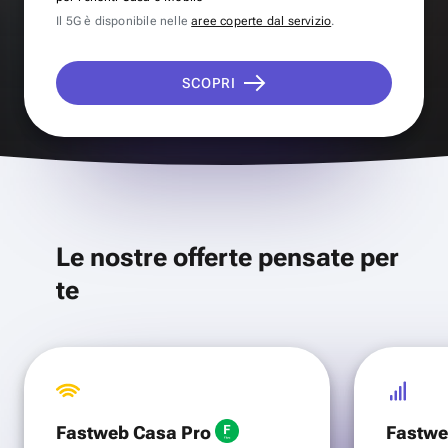
Il 5G è disponibile nelle
aree coperte dal servizio
.
SCOPRI
Le nostre offerte pensate per
te
Fastweb Casa Pro
Fastwe