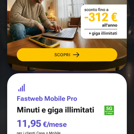
sconto fino a
-312 €
all'anno
+ giga illimitati
SCOPRI
Fastweb Mobile Pro
Minuti e
giga illimitati
11,95
€/mese
per i clienti Casa o Mobile