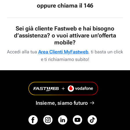
oppure chiama il 146
Sei già cliente Fastweb e hai bisogno
d’assistenza? o vuoi attivare un’offerta
mobile?
Accedi alla tua
Area Clienti MyFastweb
, ti basta un click
e ti richiamiamo subito!
Insieme, siamo futuro