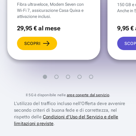
Fibra ultraveloce, Modem Seven con
150 GB e mi
Wi‑Fi 7, assicurazione Casa Quixa e
Anche in 
attivazione inclusi.
29
,95 €
al mese
9
,95 €
SCOPRI
SCOP
Il 5G è disponibile nelle
aree coperte dal servizio
.
L’utilizzo del traffico incluso nell’Offerta deve avvenire
secondo criteri di buona fede e di correttezza, nel
rispetto delle
Condizioni d’Uso del Servizio e delle
limitazioni previste
.