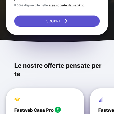
Il 5G è disponibile nelle
aree coperte dal servizio
.
SCOPRI
Le nostre offerte pensate per
te
Fastweb Casa Pro
Fastwe