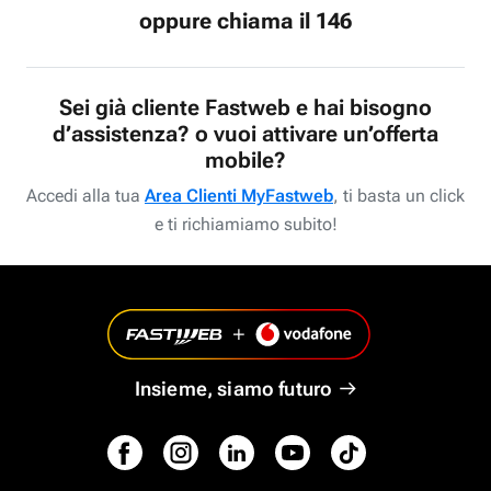
oppure chiama il 146
Sei già cliente Fastweb e hai bisogno
d’assistenza? o vuoi attivare un’offerta
mobile?
Accedi alla tua
Area Clienti MyFastweb
, ti basta un click
e ti richiamiamo subito!
Insieme, siamo futuro