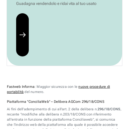
Guadagna vendendolo e ridai vita al tuo usato
Fastweb Informa
: Maggior sicurezza con le
nuove procedure di
portabilità
del numero.
Piattaforma "ConciliaWeb" – Delibera AGCom 296/18/CONS
Ai fini dell'adempimento di cui all'art. 2 della delibera n.
296/18/CONS
,
recante "modifiche alla delibera n.203/18/CONS con riferimento
all'entrata in funzione della piattaforma Conciliaweb", si comunica
che l'indirizzo web della piattaforma alla quale è possibile accedere