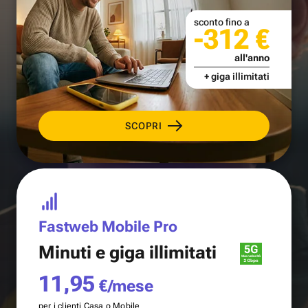
sconto fino a
-312 €
all'anno
+ giga illimitati
SCOPRI
Fastweb Mobile Pro
Minuti e
giga illimitati
11,95
€/mese
per i clienti Casa o Mobile