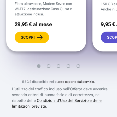
Fibra ultraveloce, Modem Seven con
150 GB e mi
Wi‑Fi 7, assicurazione Casa Quixa e
Anche in 
attivazione inclusi.
29
,95 €
al mese
9
,95 €
SCOPRI
SCOP
Il 5G è disponibile nelle
aree coperte dal servizio
.
L’utilizzo del traffico incluso nell’Offerta deve avvenire
secondo criteri di buona fede e di correttezza, nel
rispetto delle
Condizioni d’Uso del Servizio e delle
limitazioni previste
.