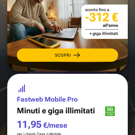
sconto fino a
-312 €
all'anno
+ giga illimitati
SCOPRI
Fastweb Mobile Pro
Minuti e
giga illimitati
11,95
€/mese
per i clienti Casa o Mobile