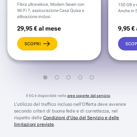
Fibra ultraveloce, Modem Seven con
150 GB e mi
Wi‑Fi 7, assicurazione Casa Quixa e
Anche in 
attivazione inclusi.
29
,95 €
al mese
9
,95 €
SCOPRI
SCOP
Il 5G è disponibile nelle
aree coperte dal servizio
.
L’utilizzo del traffico incluso nell’Offerta deve avvenire
secondo criteri di buona fede e di correttezza, nel
rispetto delle
Condizioni d’Uso del Servizio e delle
limitazioni previste
.