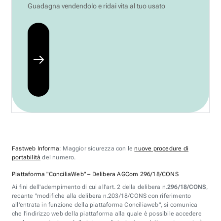
Guadagna vendendolo e ridai vita al tuo usato
Fastweb Informa
: Maggior sicurezza con le
nuove procedure di
portabilità
del numero.
Piattaforma "ConciliaWeb" – Delibera AGCom 296/18/CONS
Ai fini dell'adempimento di cui all'art. 2 della delibera n.
296/18/CONS
,
recante "modifiche alla delibera n.203/18/CONS con riferimento
all'entrata in funzione della piattaforma Conciliaweb", si comunica
che l'indirizzo web della piattaforma alla quale è possibile accedere