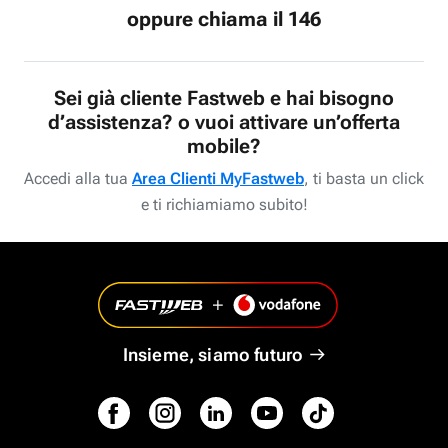
oppure chiama il 146
Sei già cliente Fastweb e hai bisogno
d’assistenza? o vuoi attivare un’offerta
mobile?
Accedi alla tua
Area Clienti MyFastweb
, ti basta un click
e ti richiamiamo subito!
Insieme, siamo futuro