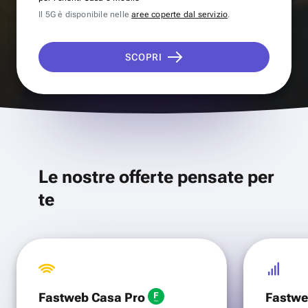
Il 5G è disponibile nelle
aree coperte dal servizio
.
SCOPRI
Le nostre offerte pensate per
te
Fastweb Casa Pro
Fastwe