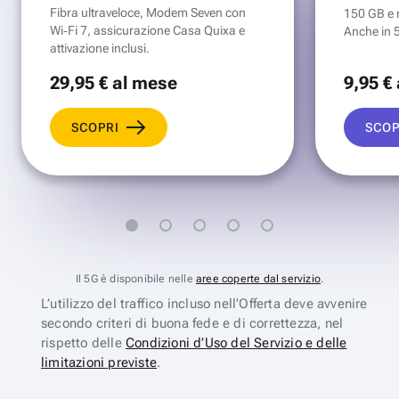
Fibra ultraveloce, Modem Seven con
150 GB e mi
Wi‑Fi 7, assicurazione Casa Quixa e
Anche in 
attivazione inclusi.
29
,95 €
al mese
9
,95 €
SCOPRI
SCOP
Il 5G è disponibile nelle
aree coperte dal servizio
.
L’utilizzo del traffico incluso nell’Offerta deve avvenire
secondo criteri di buona fede e di correttezza, nel
rispetto delle
Condizioni d’Uso del Servizio e delle
limitazioni previste
.