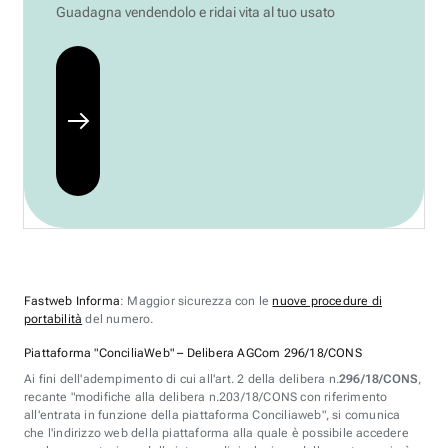
Guadagna vendendolo e ridai vita al tuo usato
Fastweb Informa
: Maggior sicurezza con le
nuove procedure di
portabilità
del numero.
Piattaforma "ConciliaWeb" – Delibera AGCom 296/18/CONS
Ai fini dell'adempimento di cui all'art. 2 della delibera n.
296/18/CONS
,
recante "modifiche alla delibera n.203/18/CONS con riferimento
all'entrata in funzione della piattaforma Conciliaweb", si comunica
che l'indirizzo web della piattaforma alla quale è possibile accedere