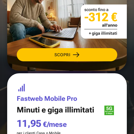
sconto fino a
-312 €
all'anno
+ giga illimitati
SCOPRI
Fastweb Mobile Pro
Minuti e
giga illimitati
11,95
€/mese
per i clienti Casa o Mobile