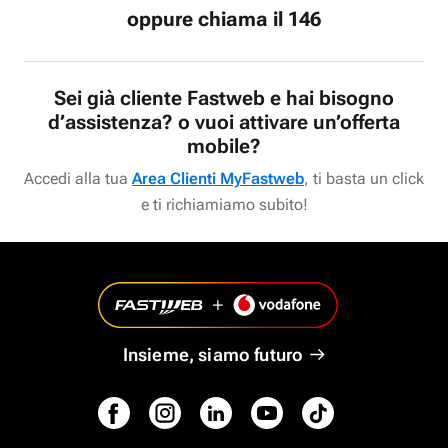
oppure chiama il 146
Sei già cliente Fastweb e hai bisogno
d’assistenza? o vuoi attivare un’offerta
mobile?
Accedi alla tua
Area Clienti MyFastweb
, ti basta un click
e ti richiamiamo subito!
Insieme, siamo futuro