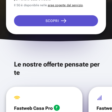
Il 5G è disponibile nelle
aree coperte dal servizio
.
SCOPRI
Le nostre offerte pensate per
te
Fastweb Casa Pro
Fastwe