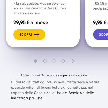
Fibra ultraveloce, Modem Seven con
150 GB e mi
Wi‑Fi 7, assicurazione Casa Quixa e
Anche in 
attivazione inclusi.
29
,95 €
al mese
9
,95 €
SCOPRI
SCOP
Il 5G è disponibile nelle
aree coperte dal servizio
.
L’utilizzo del traffico incluso nell’Offerta deve avvenire
secondo criteri di buona fede e di correttezza, nel
rispetto delle
Condizioni d’Uso del Servizio e delle
limitazioni previste
.