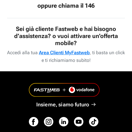
oppure chiama il 146
Sei già cliente Fastweb e hai bisogno
d’assistenza? o vuoi attivare un’offerta
mobile?
Accedi alla tua
Area Clienti MyFastweb
, ti basta un click
e ti richiamiamo subito!
Insieme, siamo futuro