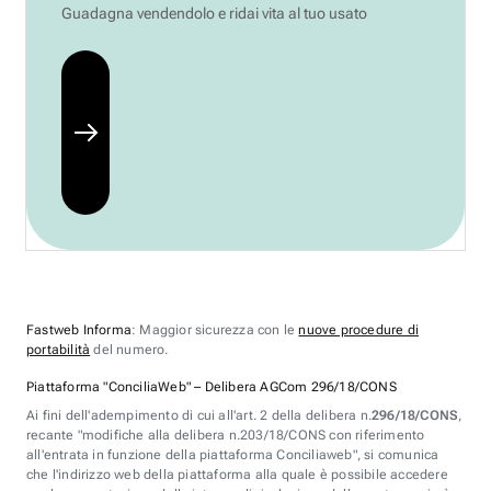
Guadagna vendendolo e ridai vita al tuo usato
Fastweb Informa
: Maggior sicurezza con le
nuove procedure di
portabilità
del numero.
Piattaforma "ConciliaWeb" – Delibera AGCom 296/18/CONS
Ai fini dell'adempimento di cui all'art. 2 della delibera n.
296/18/CONS
,
recante "modifiche alla delibera n.203/18/CONS con riferimento
all'entrata in funzione della piattaforma Conciliaweb", si comunica
che l'indirizzo web della piattaforma alla quale è possibile accedere