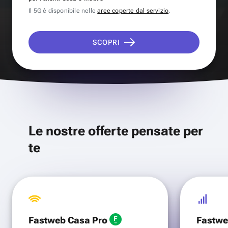
Il 5G è disponibile nelle
aree coperte dal servizio
.
SCOPRI
Le nostre offerte pensate per
te
Fastweb Casa Pro
Fastwe