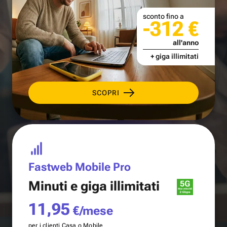
sconto fino a
-312 €
all'anno
+ giga illimitati
SCOPRI
Fastweb Mobile Pro
Minuti e
giga illimitati
11,95
€/mese
per i clienti Casa o Mobile