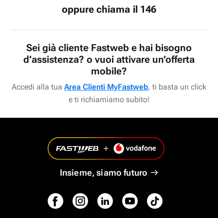
oppure chiama il 146
Sei già cliente Fastweb e hai bisogno
d’assistenza? o vuoi attivare un’offerta
mobile?
Accedi alla tua
Area Clienti MyFastweb
, ti basta un click
e ti richiamiamo subito!
Insieme, siamo futuro