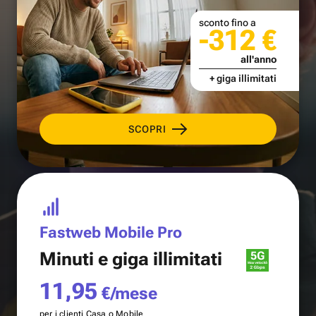
sconto fino a
-312 €
all'anno
+ giga illimitati
SCOPRI
Fastweb Mobile Pro
Minuti e
giga illimitati
11,95
€/mese
per i clienti Casa o Mobile