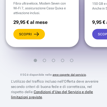
Fibra ultraveloce, Modem Seven con
150 GB e mi
Wi‑Fi 7, assicurazione Casa Quixa e
Anche in 
attivazione inclusi.
29
,95 €
al mese
9
,95 €
SCOPRI
SCOP
Il 5G è disponibile nelle
aree coperte dal servizio
.
L’utilizzo del traffico incluso nell’Offerta deve avvenire
secondo criteri di buona fede e di correttezza, nel
rispetto delle
Condizioni d’Uso del Servizio e delle
limitazioni previste
.