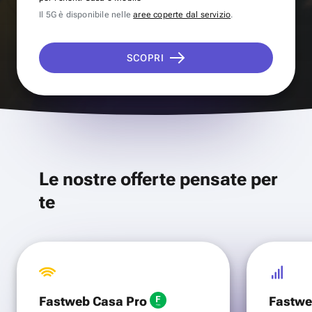
Il 5G è disponibile nelle
aree coperte dal servizio
.
SCOPRI
Le nostre offerte pensate per
te
Fastweb Casa Pro
Fastwe