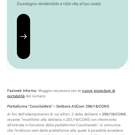
Guadagna vendendolo e ridai vita al tuo usato
Fastweb Informa
: Maggior sicurezza con le
nuove procedure di
portabilità
del numero.
Piattaforma "ConciliaWeb" – Delibera AGCom 296/18/CONS
Ai fini dell'adempimento di cui all'art. 2 della delibera n.
296/18/CONS
,
recante "modifiche alla delibera n.203/18/CONS con riferimento
all'entrata in funzione della piattaforma Conciliaweb", si comunica
che l'indirizzo web della piattaforma alla quale è possibile accedere