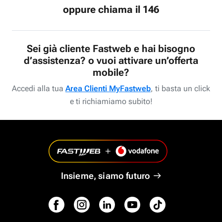
oppure chiama il 146
Sei già cliente Fastweb e hai bisogno
d’assistenza? o vuoi attivare un’offerta
mobile?
Accedi alla tua
Area Clienti MyFastweb
, ti basta un click
e ti richiamiamo subito!
Insieme, siamo futuro