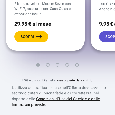
Fibra ultraveloce, Modem Seven con
150 GB e mi
Wi‑Fi 7, assicurazione Casa Quixa e
Anche in 
attivazione inclusi.
29
,95 €
al mese
9
,95 €
SCOPRI
SCOP
Il 5G è disponibile nelle
aree coperte dal servizio
.
L’utilizzo del traffico incluso nell’Offerta deve avvenire
secondo criteri di buona fede e di correttezza, nel
rispetto delle
Condizioni d’Uso del Servizio e delle
limitazioni previste
.