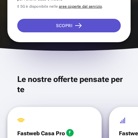
Il 5G è disponibile nelle
aree coperte dal servizio
.
SCOPRI
Le nostre offerte pensate per
te
Fastweb Casa Pro
Fastwe