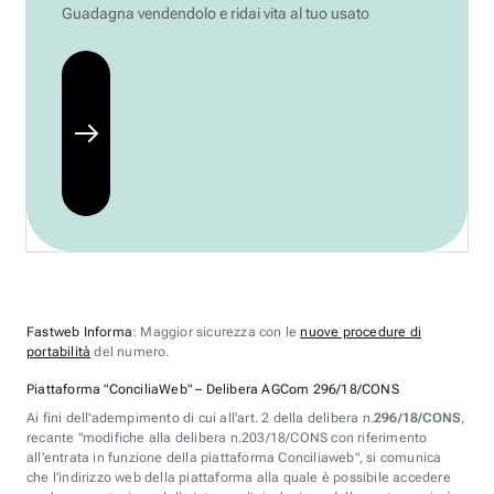
Guadagna vendendolo e ridai vita al tuo usato
Fastweb Informa
: Maggior sicurezza con le
nuove procedure di
portabilità
del numero.
Piattaforma "ConciliaWeb" – Delibera AGCom 296/18/CONS
Ai fini dell'adempimento di cui all'art. 2 della delibera n.
296/18/CONS
,
recante "modifiche alla delibera n.203/18/CONS con riferimento
all'entrata in funzione della piattaforma Conciliaweb", si comunica
che l'indirizzo web della piattaforma alla quale è possibile accedere