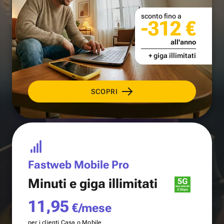
sconto fino a
-312 €
all'anno
+ giga illimitati
SCOPRI
Fastweb Mobile Pro
Minuti e
giga illimitati
11,95
€/mese
per i clienti Casa o Mobile