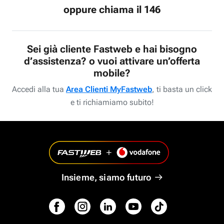
oppure chiama il 146
Sei già cliente Fastweb e hai bisogno
d’assistenza? o vuoi attivare un’offerta
mobile?
Accedi alla tua
Area Clienti MyFastweb
, ti basta un click
e ti richiamiamo subito!
Insieme, siamo futuro