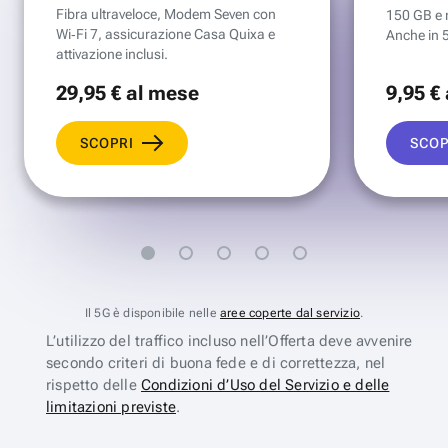
Fibra ultraveloce, Modem Seven con
150 GB e mi
Wi‑Fi 7, assicurazione Casa Quixa e
Anche in 
attivazione inclusi.
29
,95 €
al mese
9
,95 €
SCOPRI
SCOP
Il 5G è disponibile nelle
aree coperte dal servizio
.
L’utilizzo del traffico incluso nell’Offerta deve avvenire
secondo criteri di buona fede e di correttezza, nel
rispetto delle
Condizioni d’Uso del Servizio e delle
limitazioni previste
.