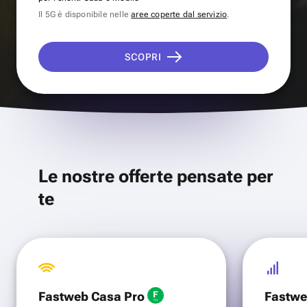
Il 5G è disponibile nelle
aree coperte dal servizio
.
SCOPRI
Le nostre offerte pensate per
te
Fastweb Casa Pro
Fastwe