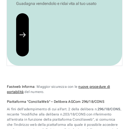
Guadagna vendendolo e ridai vita al tuo usato
Fastweb Informa
: Maggior sicurezza con le
nuove procedure di
portabilità
del numero.
Piattaforma "ConciliaWeb" – Delibera AGCom 296/18/CONS
Ai fini dell'adempimento di cui all'art. 2 della delibera n.
296/18/CONS
,
recante "modifiche alla delibera n.203/18/CONS con riferimento
all'entrata in funzione della piattaforma Conciliaweb", si comunica
che l'indirizzo web della piattaforma alla quale è possibile accedere