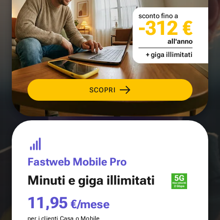
sconto fino a
-312 €
all'anno
+ giga illimitati
SCOPRI
Fastweb Mobile Pro
Minuti e
giga illimitati
11,95
€/mese
per i clienti Casa o Mobile