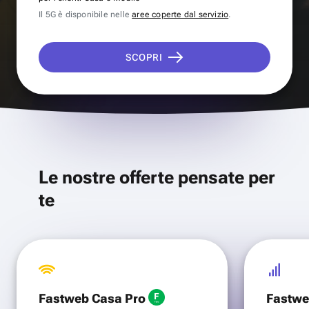
Il 5G è disponibile nelle
aree coperte dal servizio
.
SCOPRI
Le nostre offerte pensate per
te
Fastweb Casa Pro
Fastwe