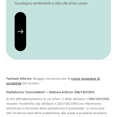
Guadagna vendendolo e ridai vita al tuo usato
Fastweb Informa
: Maggior sicurezza con le
nuove procedure di
portabilità
del numero.
Piattaforma "ConciliaWeb" – Delibera AGCom 296/18/CONS
Ai fini dell'adempimento di cui all'art. 2 della delibera n.
296/18/CONS
,
recante "modifiche alla delibera n.203/18/CONS con riferimento
all'entrata in funzione della piattaforma Conciliaweb", si comunica
che l'indirizzo web della piattaforma alla quale è possibile accedere