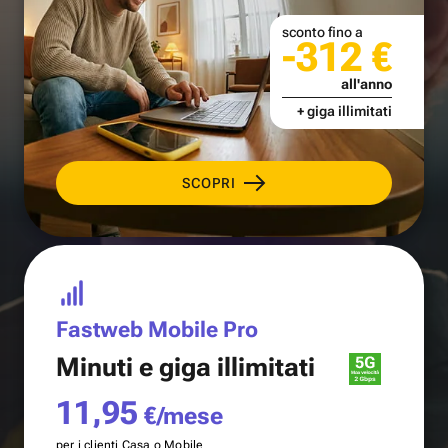
sconto fino a
-312 €
all'anno
+ giga illimitati
SCOPRI
Fastweb Mobile Pro
Minuti e
giga illimitati
11,95
€/mese
per i clienti Casa o Mobile