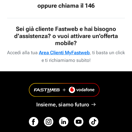
oppure chiama il 146
Sei già cliente Fastweb e hai bisogno
d’assistenza? o vuoi attivare un’offerta
mobile?
Accedi alla tua
Area Clienti MyFastweb
, ti basta un click
e ti richiamiamo subito!
Insieme, siamo futuro