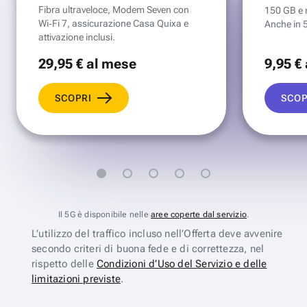
Fibra ultraveloce, Modem Seven con
150 GB e mi
Wi‑Fi 7, assicurazione Casa Quixa e
Anche in 
attivazione inclusi.
29
,95 €
al mese
9
,95 €
SCOPRI
SCOP
Il 5G è disponibile nelle
aree coperte dal servizio
.
L’utilizzo del traffico incluso nell’Offerta deve avvenire
secondo criteri di buona fede e di correttezza, nel
rispetto delle
Condizioni d’Uso del Servizio e delle
limitazioni previste
.