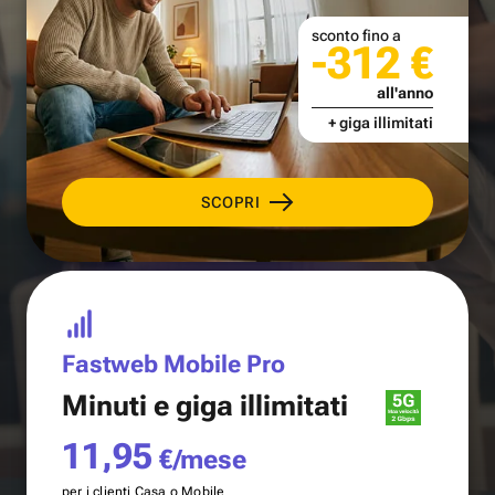
sconto fino a
-312 €
all'anno
+ giga illimitati
SCOPRI
Fastweb Mobile Pro
Minuti e
giga illimitati
11,95
€/mese
per i clienti Casa o Mobile