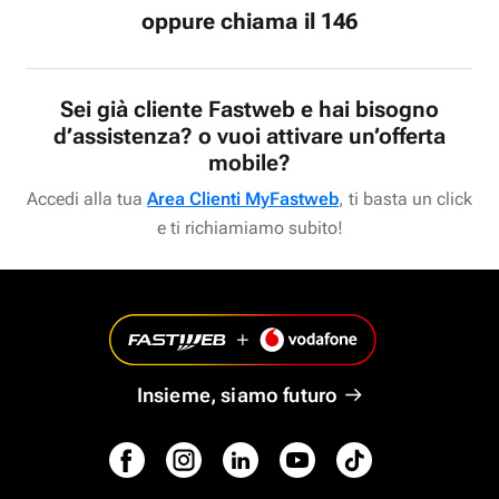
oppure chiama il 146
Sei già cliente Fastweb e hai bisogno
d’assistenza? o vuoi attivare un’offerta
mobile?
Accedi alla tua
Area Clienti MyFastweb
, ti basta un click
e ti richiamiamo subito!
Insieme, siamo futuro