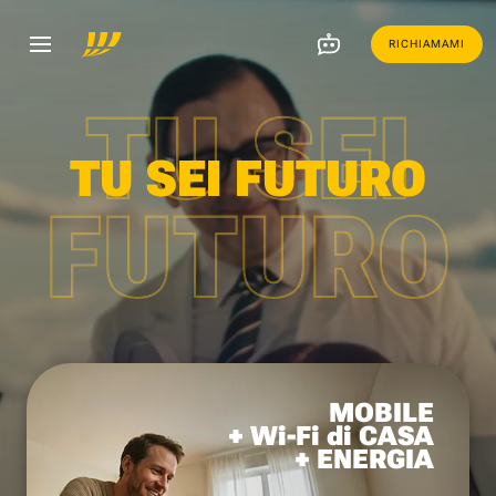
RICHIAMAMI
TU SEI
TU SEI FUTURO
FUTURO
MOBILE
+ Wi-Fi di CASA
+ ENERGIA