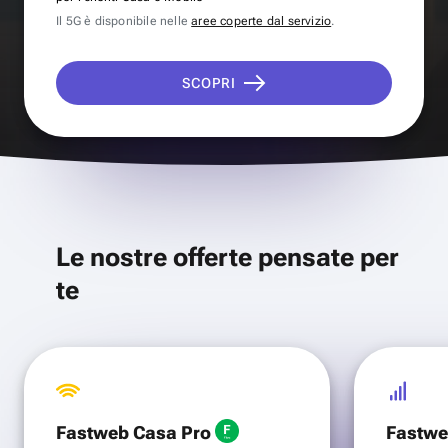
Il 5G è disponibile nelle
aree coperte dal servizio
.
SCOPRI
Le nostre offerte pensate per
te
Fastweb Casa Pro
Fastwe