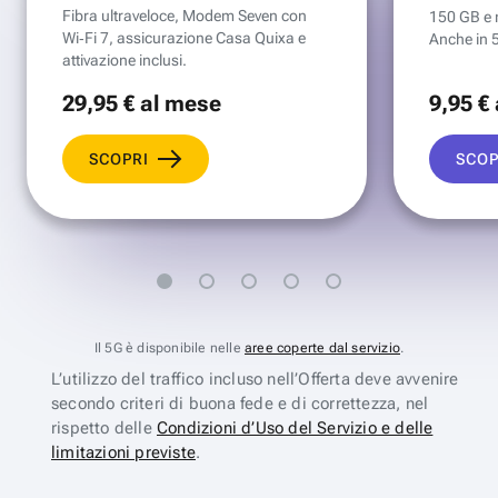
Fibra ultraveloce, Modem Seven con
150 GB e mi
Wi‑Fi 7, assicurazione Casa Quixa e
Anche in 
attivazione inclusi.
29
,95 €
al mese
9
,95 €
SCOPRI
SCOP
Il 5G è disponibile nelle
aree coperte dal servizio
.
L’utilizzo del traffico incluso nell’Offerta deve avvenire
secondo criteri di buona fede e di correttezza, nel
rispetto delle
Condizioni d’Uso del Servizio e delle
limitazioni previste
.