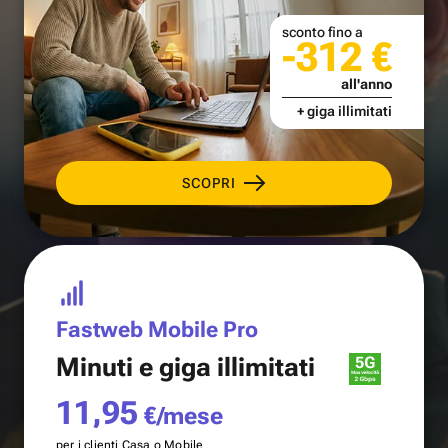
sconto fino a
-312 €
all'anno
+ giga illimitati
SCOPRI
Fastweb Mobile Pro
Minuti e
giga illimitati
11,95
€/mese
per i clienti Casa o Mobile