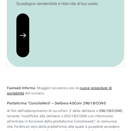
Guadagna vendendolo e ridai vita al tuo usato
Fastweb Informa
: Maggior sicurezza con le
nuove procedure di
portabilità
del numero.
Piattaforma "ConciliaWeb" – Delibera AGCom 296/18/CONS
Ai fini dell'adempimento di cui all'art. 2 della delibera n.
296/18/CONS
,
recante "modifiche alla delibera n.203/18/CONS con riferimento
all'entrata in funzione della piattaforma Conciliaweb", si comunica
che l'indirizzo web della piattaforma alla quale è possibile accedere