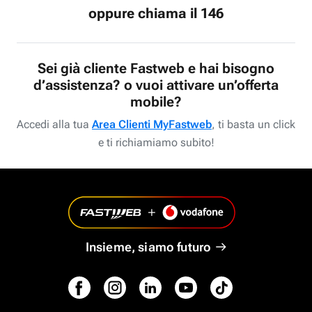
oppure chiama il 146
Sei già cliente Fastweb e hai bisogno
d’assistenza? o vuoi attivare un’offerta
mobile?
Accedi alla tua
Area Clienti MyFastweb
, ti basta un click
e ti richiamiamo subito!
Insieme, siamo futuro