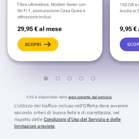
Fibra ultraveloce, Modem Seven con
150 GB e mi
Wi‑Fi 7, assicurazione Casa Quixa e
Anche in 
attivazione inclusi.
29
,95 €
al mese
9
,95 €
SCOPRI
SCOP
Il 5G è disponibile nelle
aree coperte dal servizio
.
L’utilizzo del traffico incluso nell’Offerta deve avvenire
secondo criteri di buona fede e di correttezza, nel
rispetto delle
Condizioni d’Uso del Servizio e delle
limitazioni previste
.