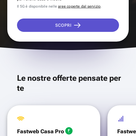
Il 5G è disponibile nelle
aree coperte dal servizio
.
SCOPRI
Le nostre offerte pensate per
te
Fastweb Casa Pro
Fastwe