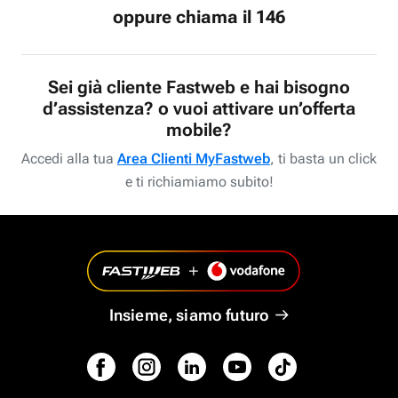
oppure chiama il 146
Sei già cliente Fastweb e hai bisogno
d’assistenza? o vuoi attivare un’offerta
mobile?
Accedi alla tua
Area Clienti MyFastweb
, ti basta un click
e ti richiamiamo subito!
Insieme, siamo futuro