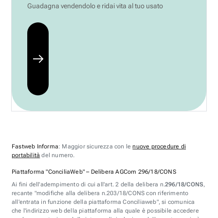
Guadagna vendendolo e ridai vita al tuo usato
Fastweb Informa
: Maggior sicurezza con le
nuove procedure di
portabilità
del numero.
Piattaforma "ConciliaWeb" – Delibera AGCom 296/18/CONS
Ai fini dell'adempimento di cui all'art. 2 della delibera n.
296/18/CONS
,
recante "modifiche alla delibera n.203/18/CONS con riferimento
all'entrata in funzione della piattaforma Conciliaweb", si comunica
che l'indirizzo web della piattaforma alla quale è possibile accedere