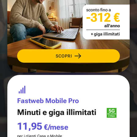
sconto fino a
-312 €
all'anno
+ giga illimitati
SCOPRI
Fastweb Mobile Pro
Minuti e
giga illimitati
11,95
€/mese
per i clienti Casa o Mobile