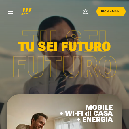
RICHIAMAMI
TU SEI
TU SEI FUTURO
FUTURO
MOBILE
+ Wi-Fi di CASA
+ ENERGIA