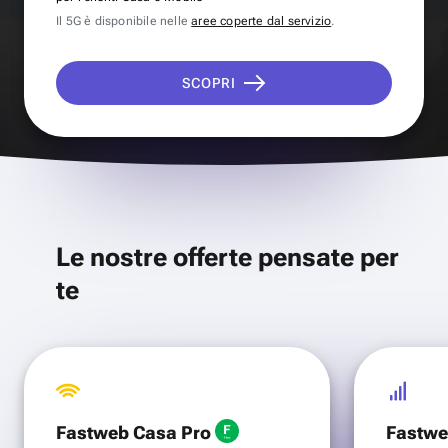
Il 5G è disponibile nelle
aree coperte dal servizio
.
SCOPRI
Le nostre offerte pensate per
te
Fastweb Casa Pro
Fastwe