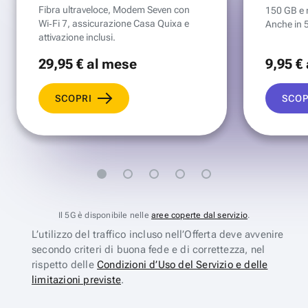
Fibra ultraveloce, Modem Seven con
150 GB e mi
Wi‑Fi 7, assicurazione Casa Quixa e
Anche in 
attivazione inclusi.
29
,95 €
al mese
9
,95 €
SCOPRI
SCOP
Il 5G è disponibile nelle
aree coperte dal servizio
.
L’utilizzo del traffico incluso nell’Offerta deve avvenire
secondo criteri di buona fede e di correttezza, nel
rispetto delle
Condizioni d’Uso del Servizio e delle
limitazioni previste
.