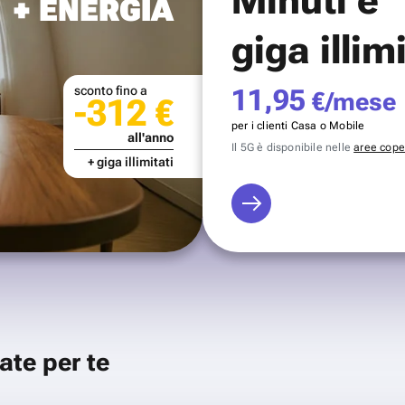
+ ENERGIA
giga illim
sconto fino a
11,95
€/mese
-312 €
per i clienti Casa o Mobile
all'anno
Il 5G è disponibile nelle
aree coper
+ giga illimitati
ate per te