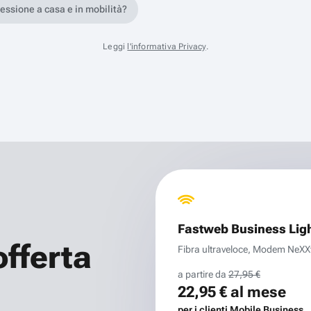
nessione a casa e in mobilità?
Leggi
l'informativa Privacy
.
Fastweb Business Lig
offerta
Fibra ultraveloce, Modem NeXXt 
a partire da
27,95 €
22,95 €
al mese
per i clienti Mobile Business