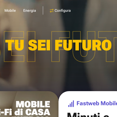
Configura
Mobile
Energia
SEI FU
TU SEI FUTURO
MOBILE
Fastweb Mobil
-Fi di CASA
Minuti e