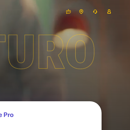
TURO
e Pro