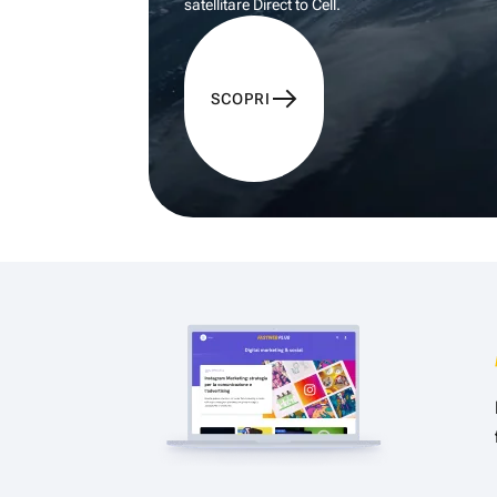
satellitare Direct to Cell.
SCOPRI