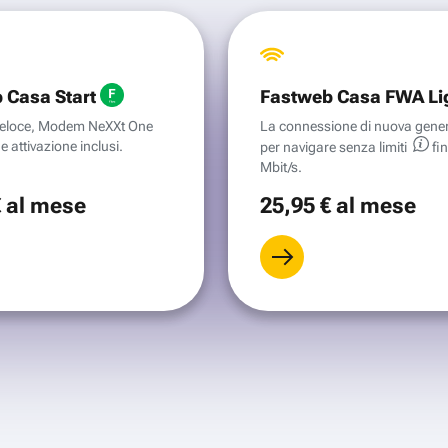
 Casa Start
Fastweb Casa FWA Li
aveloce, Modem NeXXt One
La connessione di nuova gene
e attivazione inclusi.
per navigare senza
limiti
fi
Mbit/s.
€
al mese
25
,95 €
al mese