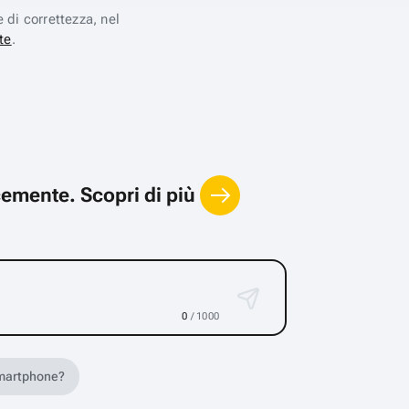
e di correttezza, nel
te
.
locemente.
Scopri di più
0
/ 1000
 smartphone?