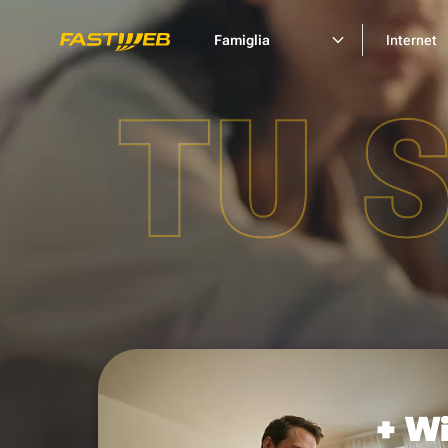
Famiglia
Internet
TU 
+ Wi