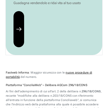
Guadagna vendendolo e ridai vita al tuo usato
Fastweb Informa
: Maggior sicurezza con le
nuove procedure di
portabilità
del numero.
Piattaforma "ConciliaWeb" – Delibera AGCom 296/18/CONS
Ai fini dell'adempimento di cui all'art. 2 della delibera n.
296/18/CONS
,
recante "modifiche alla delibera n.203/18/CONS con riferimento
all'entrata in funzione della piattaforma Conciliaweb", si comunica
che l'indirizzo web della piattaforma alla quale è possibile accedere