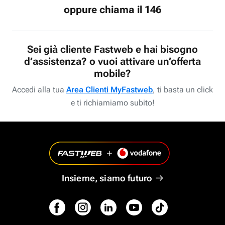
oppure chiama il 146
Sei già cliente Fastweb e hai bisogno
d’assistenza? o vuoi attivare un’offerta
mobile?
Accedi alla tua
Area Clienti MyFastweb
, ti basta un click
e ti richiamiamo subito!
Insieme, siamo futuro