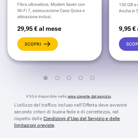
Fibra ultraveloce, Modem Seven con
150 GB e mi
Wi‑Fi 7, assicurazione Casa Quixa e
Anche in 
attivazione inclusi.
29
,95 €
al mese
9
,95 €
SCOPRI
SCOP
Il 5G è disponibile nelle
aree coperte dal servizio
.
L’utilizzo del traffico incluso nell’Offerta deve avvenire
secondo criteri di buona fede e di correttezza, nel
rispetto delle
Condizioni d’Uso del Servizio e delle
limitazioni previste
.