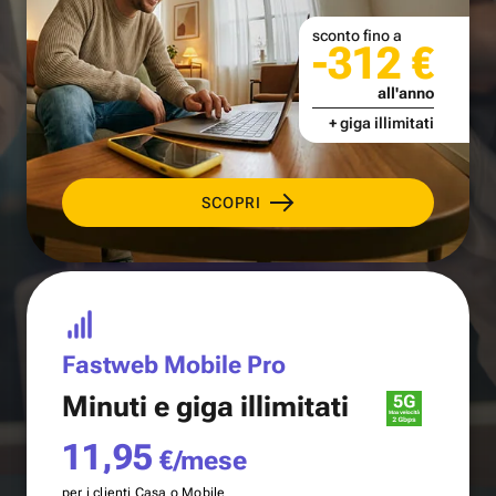
sconto fino a
-312 €
all'anno
+ giga illimitati
SCOPRI
Fastweb Mobile Pro
Minuti e
giga illimitati
11,95
€/mese
per i clienti Casa o Mobile