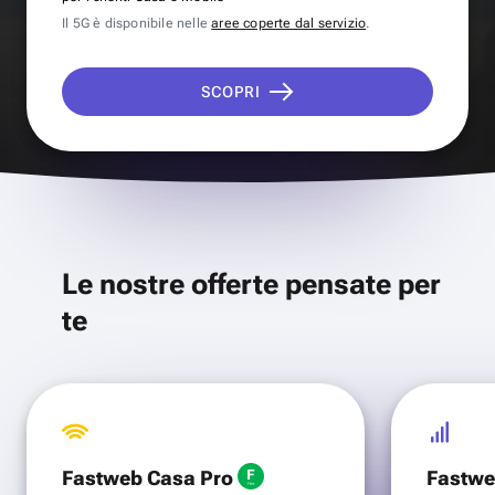
Il 5G è disponibile nelle
aree coperte dal servizio
.
SCOPRI
Le nostre offerte pensate per
te
Fastweb Casa Pro
Fastwe