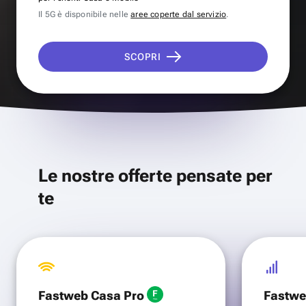
Il 5G è disponibile nelle
aree coperte dal servizio
.
SCOPRI
Le nostre offerte pensate per
te
Fastweb Casa Pro
Fastwe