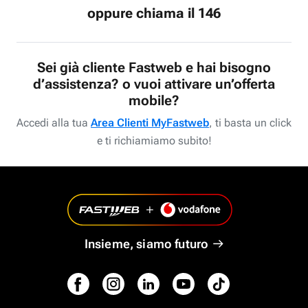
oppure chiama il 146
Sei già cliente Fastweb e hai bisogno
d’assistenza? o vuoi attivare un’offerta
mobile?
Accedi alla tua
Area Clienti MyFastweb
, ti basta un click
e ti richiamiamo subito!
Insieme, siamo futuro