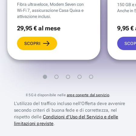
Fibra ultraveloce, Modem Seven con
150 GB e mi
Wi‑Fi 7, assicurazione Casa Quixa e
Anche in 
attivazione inclusi.
29
,95 €
al mese
9
,95 €
SCOPRI
SCOP
Il 5G è disponibile nelle
aree coperte dal servizio
.
L’utilizzo del traffico incluso nell’Offerta deve avvenire
secondo criteri di buona fede e di correttezza, nel
rispetto delle
Condizioni d’Uso del Servizio e delle
limitazioni previste
.