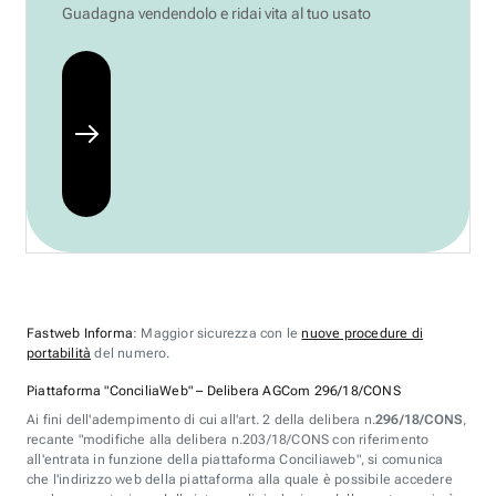
Guadagna vendendolo e ridai vita al tuo usato
Fastweb Informa
: Maggior sicurezza con le
nuove procedure di
portabilità
del numero.
Piattaforma "ConciliaWeb" – Delibera AGCom 296/18/CONS
Ai fini dell'adempimento di cui all'art. 2 della delibera n.
296/18/CONS
,
recante "modifiche alla delibera n.203/18/CONS con riferimento
all'entrata in funzione della piattaforma Conciliaweb", si comunica
che l'indirizzo web della piattaforma alla quale è possibile accedere