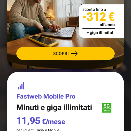
sconto fino a
-312 €
all'anno
+ giga illimitati
SCOPRI
Fastweb Mobile Pro
Minuti e
giga illimitati
11,95
€/mese
per i clienti Casa o Mobile