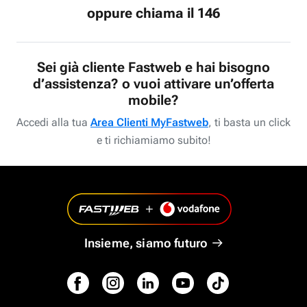
oppure chiama il 146
Sei già cliente Fastweb e hai bisogno
d’assistenza? o vuoi attivare un’offerta
mobile?
Accedi alla tua
Area Clienti MyFastweb
, ti basta un click
e ti richiamiamo subito!
Insieme, siamo futuro