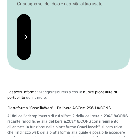
Guadagna vendendolo e ridai vita al tuo usato
Fastweb Informa
: Maggior sicurezza con le
nuove procedure di
portabilità
del numero.
Piattaforma "ConciliaWeb" – Delibera AGCom 296/18/CONS
Ai fini dell'adempimento di cui all'art. 2 della delibera n.
296/18/CONS
,
recante "modifiche alla delibera n.203/18/CONS con riferimento
all'entrata in funzione della piattaforma Conciliaweb", si comunica
che l'indirizzo web della piattaforma alla quale è possibile accedere