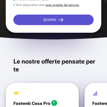
Il 5G è disponibile nelle
aree coperte dal servizio
.
SCOPRI
Le nostre offerte pensate per
te
Fastweb Casa Pro
Fastwe