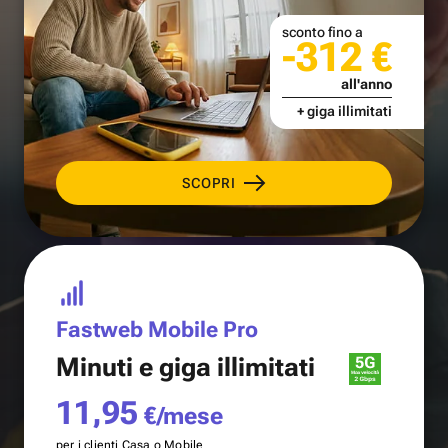
sconto fino a
-312 €
all'anno
+ giga illimitati
SCOPRI
Fastweb Mobile Pro
Minuti e
giga illimitati
11,95
€/mese
per i clienti Casa o Mobile