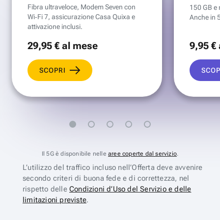
Fibra ultraveloce, Modem Seven con
150 GB e mi
Wi‑Fi 7, assicurazione Casa Quixa e
Anche in 
attivazione inclusi.
29
,95 €
al mese
9
,95 €
SCOPRI
SCOP
Il 5G è disponibile nelle
aree coperte dal servizio
.
L’utilizzo del traffico incluso nell’Offerta deve avvenire
secondo criteri di buona fede e di correttezza, nel
rispetto delle
Condizioni d’Uso del Servizio e delle
limitazioni previste
.