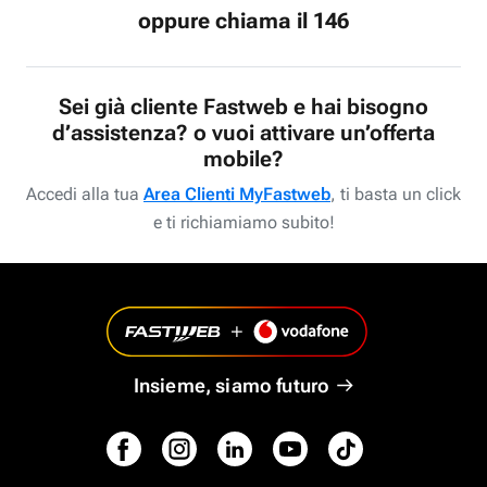
oppure chiama il 146
Sei già cliente Fastweb e hai bisogno
d’assistenza? o vuoi attivare un’offerta
mobile?
Accedi alla tua
Area Clienti MyFastweb
, ti basta un click
e ti richiamiamo subito!
Insieme, siamo futuro