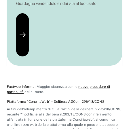
Guadagna vendendolo e ridai vita al tuo usato
Fastweb Informa
: Maggior sicurezza con le
nuove procedure di
portabilità
del numero.
Piattaforma "ConciliaWeb" – Delibera AGCom 296/18/CONS
Ai fini dell'adempimento di cui all'art. 2 della delibera n.
296/18/CONS
,
recante "modifiche alla delibera n.203/18/CONS con riferimento
all'entrata in funzione della piattaforma Conciliaweb", si comunica
che l'indirizzo web della piattaforma alla quale è possibile accedere