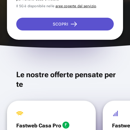
Il 5G è disponibile nelle
aree coperte dal servizio
.
SCOPRI
Le nostre offerte pensate per
te
Fastweb Casa Pro
Fastwe