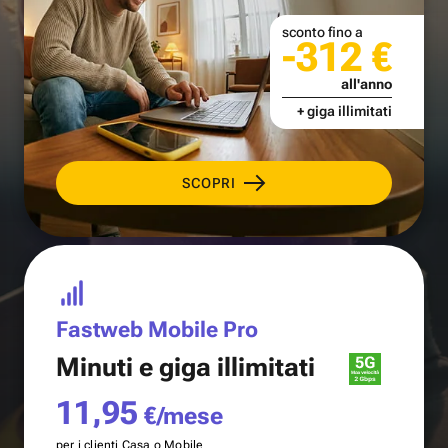
sconto fino a
-312 €
all'anno
+ giga illimitati
SCOPRI
Fastweb Mobile Pro
Minuti e
giga illimitati
11,95
€/mese
per i clienti Casa o Mobile