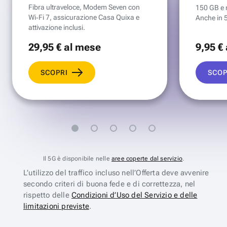
Fibra ultraveloce, Modem Seven con
150 GB e mi
Wi‑Fi 7, assicurazione Casa Quixa e
Anche in 
attivazione inclusi.
29
,95 €
al mese
9
,95 €
SCOPRI
SCOP
Il 5G è disponibile nelle
aree coperte dal servizio
.
L’utilizzo del traffico incluso nell’Offerta deve avvenire
secondo criteri di buona fede e di correttezza, nel
rispetto delle
Condizioni d’Uso del Servizio e delle
limitazioni previste
.