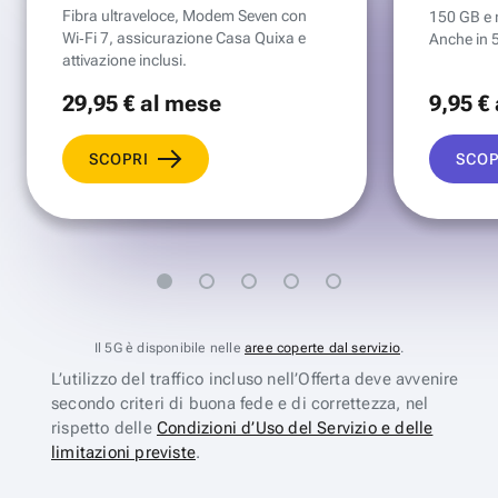
Fibra ultraveloce, Modem Seven con
150 GB e mi
Wi‑Fi 7, assicurazione Casa Quixa e
Anche in 
attivazione inclusi.
29
,95 €
al mese
9
,95 €
SCOPRI
SCOP
Il 5G è disponibile nelle
aree coperte dal servizio
.
L’utilizzo del traffico incluso nell’Offerta deve avvenire
secondo criteri di buona fede e di correttezza, nel
rispetto delle
Condizioni d’Uso del Servizio e delle
limitazioni previste
.