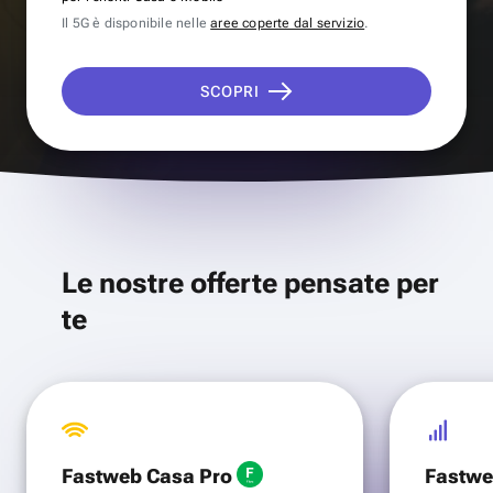
Il 5G è disponibile nelle
aree coperte dal servizio
.
SCOPRI
Le nostre offerte pensate per
te
Fastweb Casa Pro
Fastwe