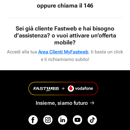
oppure chiama il 146
Sei già cliente Fastweb e hai bisogno
d’assistenza? o vuoi attivare un’offerta
mobile?
Accedi alla tua
Area Clienti MyFastweb
, ti basta un click
e ti richiamiamo subito!
Insieme, siamo futuro