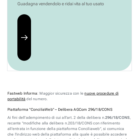
Guadagna vendendolo e ridai vita al tuo usato
Fastweb Informa
: Maggior sicurezza con le
nuove procedure di
portabilità
del numero.
Piattaforma "ConciliaWeb" – Delibera AGCom 296/18/CONS
Ai fini dell'adempimento di cui all'art. 2 della delibera n.
296/18/CONS
,
recante "modifiche alla delibera n.203/18/CONS con riferimento
all'entrata in funzione della piattaforma Conciliaweb", si comunica
che l'indirizzo web della piattaforma alla quale è possibile accedere