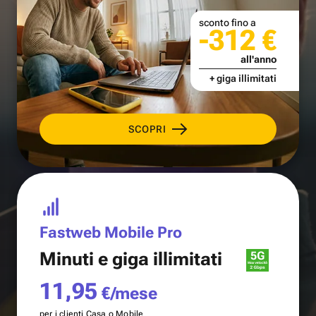
sconto fino a
-312 €
all'anno
+ giga illimitati
SCOPRI
Fastweb Mobile Pro
Minuti e
giga illimitati
11,95
€/mese
per i clienti Casa o Mobile