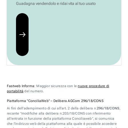
Guadagna vendendolo e ridai vita al tuo usato
Fastweb Informa
: Maggior sicurezza con le
nuove procedure di
portabilità
del numero.
Piattaforma "ConciliaWeb" – Delibera AGCom 296/18/CONS
Ai fini dell'adempimento di cui all'art. 2 della delibera n.
296/18/CONS
,
recante "modifiche alla delibera n.203/18/CONS con riferimento
all'entrata in funzione della piattaforma Conciliaweb", si comunica
che l'indirizzo web della piattaforma alla quale è possibile accedere