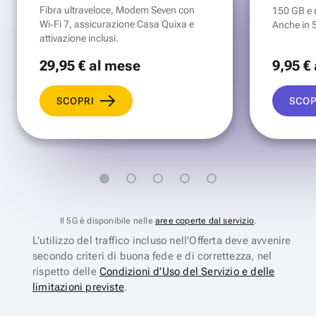
Fibra ultraveloce, Modem Seven con
150 GB e mi
Wi‑Fi 7, assicurazione Casa Quixa e
Anche in 
attivazione inclusi.
29
,95 €
al mese
9
,95 €
SCOPRI
SCOP
Il 5G è disponibile nelle
aree coperte dal servizio
.
L’utilizzo del traffico incluso nell’Offerta deve avvenire
secondo criteri di buona fede e di correttezza, nel
rispetto delle
Condizioni d’Uso del Servizio e delle
limitazioni previste
.