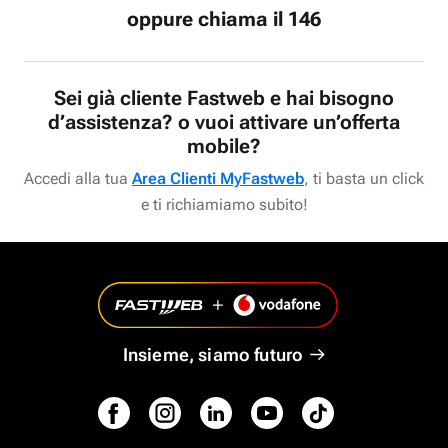
oppure chiama il 146
Sei già cliente Fastweb e hai bisogno
d’assistenza? o vuoi attivare un’offerta
mobile?
Accedi alla tua
Area Clienti MyFastweb
, ti basta un click
e ti richiamiamo subito!
Insieme, siamo futuro