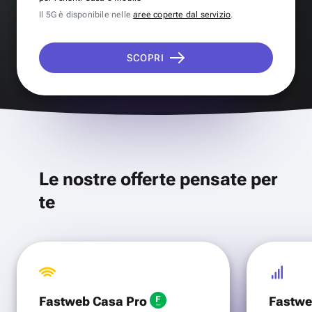
Il 5G è disponibile nelle
aree coperte dal servizio
.
SCOPRI
Le nostre offerte pensate per
te
Fastweb Casa Pro
Fastwe