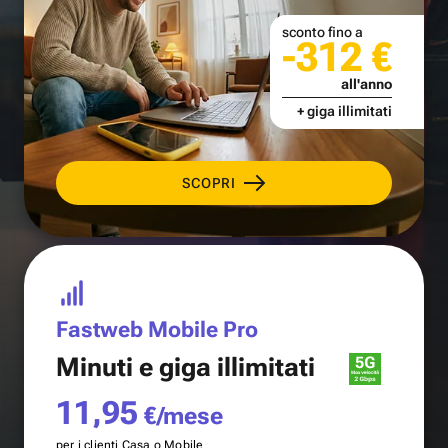
sconto fino a
-312 €
all'anno
+ giga illimitati
SCOPRI
Fastweb Mobile Pro
Minuti e
giga illimitati
11,95
€/mese
per i clienti Casa o Mobile