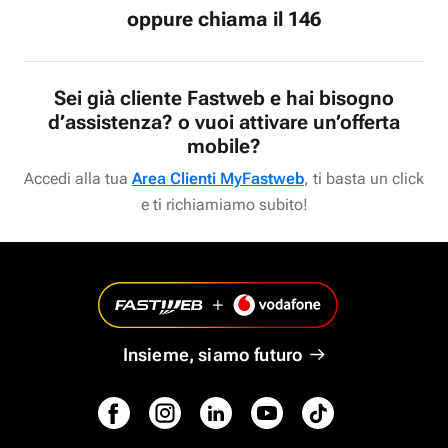
oppure chiama il 146
Sei già cliente Fastweb e hai bisogno
d’assistenza? o vuoi attivare un’offerta
mobile?
Accedi alla tua
Area Clienti MyFastweb
, ti basta un click
e ti richiamiamo subito!
Insieme, siamo futuro