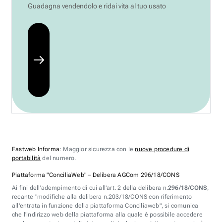
Guadagna vendendolo e ridai vita al tuo usato
Fastweb Informa
: Maggior sicurezza con le
nuove procedure di
portabilità
del numero.
Piattaforma "ConciliaWeb" – Delibera AGCom 296/18/CONS
Ai fini dell'adempimento di cui all'art. 2 della delibera n.
296/18/CONS
,
recante "modifiche alla delibera n.203/18/CONS con riferimento
all'entrata in funzione della piattaforma Conciliaweb", si comunica
che l'indirizzo web della piattaforma alla quale è possibile accedere