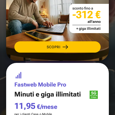
sconto fino a
-312 €
all'anno
+ giga illimitati
SCOPRI
Fastweb Mobile Pro
Minuti e
giga illimitati
11,95
€/mese
per i clienti Casa o Mobile