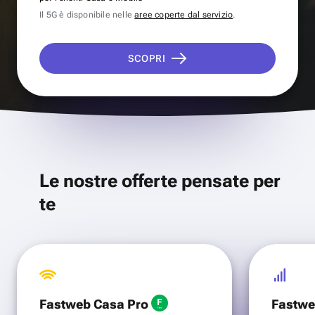
Il 5G è disponibile nelle
aree coperte dal servizio
.
SCOPRI
Le nostre offerte pensate per
te
Fastweb Casa Pro
Fastwe