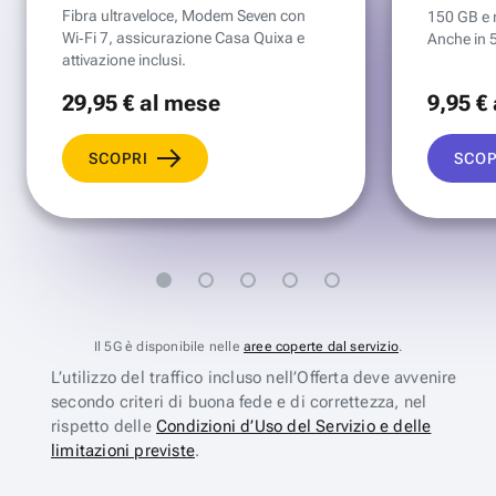
Fibra ultraveloce, Modem Seven con
150 GB e mi
Wi‑Fi 7, assicurazione Casa Quixa e
Anche in 
attivazione inclusi.
29
,95 €
al mese
9
,95 €
SCOPRI
SCOP
Il 5G è disponibile nelle
aree coperte dal servizio
.
L’utilizzo del traffico incluso nell’Offerta deve avvenire
secondo criteri di buona fede e di correttezza, nel
rispetto delle
Condizioni d’Uso del Servizio e delle
limitazioni previste
.