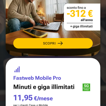
sconto fino a
-312 €
all'anno
+ giga illimitati
SCOPRI
Fastweb Mobile Pro
Minuti e
giga illimitati
11,95
€/mese
per i clienti Casa o Mobile