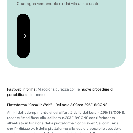
Guadagna vendendolo e ridai vita al tuo usato
Fastweb Informa
: Maggior sicurezza con le
nuove procedure di
portabilità
del numero.
Piattaforma "ConciliaWeb" – Delibera AGCom 296/18/CONS
Ai fini dell'adempimento di cui all'art. 2 della delibera n.
296/18/CONS
,
recante "modifiche alla delibera n.203/18/CONS con riferimento
all'entrata in funzione della piattaforma Conciliaweb", si comunica
che l'indirizzo web della piattaforma alla quale è possibile accedere