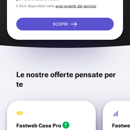
Il 5G è disponibile nelle
aree coperte dal servizio
.
SCOPRI
Le nostre offerte pensate per
te
Fastweb Casa Pro
Fastwe