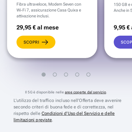
Fibra ultraveloce, Modem Seven con
150 GB e mi
Wi‑Fi 7, assicurazione Casa Quixa e
Anche in 
attivazione inclusi.
29
,95 €
al mese
9
,95 €
SCOPRI
SCOP
Il 5G è disponibile nelle
aree coperte dal servizio
.
L’utilizzo del traffico incluso nell’Offerta deve avvenire
secondo criteri di buona fede e di correttezza, nel
rispetto delle
Condizioni d’Uso del Servizio e delle
limitazioni previste
.