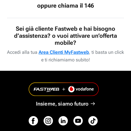
oppure chiama il 146
Sei già cliente Fastweb e hai bisogno
d’assistenza? o vuoi attivare un’offerta
mobile?
Accedi alla tua
Area Clienti MyFastweb
, ti basta un click
e ti richiamiamo subito!
Insieme, siamo futuro